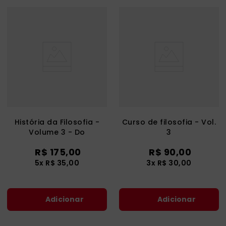
História da Filosofia -
Curso de filosofia - Vol.
Volume 3 - Do
3
Humanismo a Descartes
R$
175
,
00
R$
90
,
00
5
x
R$
35
,
00
3
x
R$
30
,
00
Adicionar
Adicionar