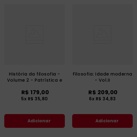
História da filosofia -
Filosofia: Idade moderna
Volume 2 - Patrística e
- Vol.II
Escolástica
R$
179
,
00
R$
209
,
00
5
x
R$
35
,
80
6
x
R$
34
,
83
Adicionar
Adicionar