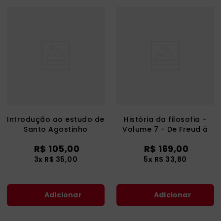
Introdução ao estudo de
História da filosofia -
Santo Agostinho
Volume 7 - De Freud à
atualidade
R$
105
,
00
R$
169
,
00
3
x
R$
35
,
00
5
x
R$
33
,
80
Adicionar
Adicionar