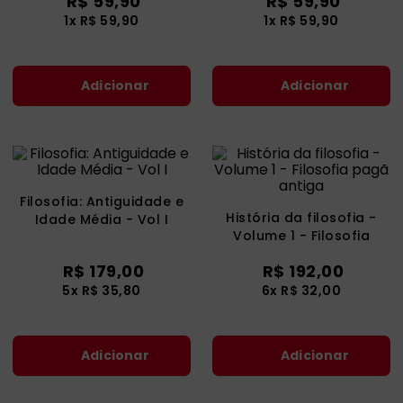
R$
59
,
90
R$
59
,
90
catequese
9
º
1
x
R$
59
,
90
1
x
R$
59
,
90
bíblia ave maria
10
º
Adicionar
Adicionar
Filosofia: Antiguidade e
História da filosofia -
Idade Média - Vol I
Volume 1 - Filosofia
pagã antiga
R$
179
,
00
R$
192
,
00
5
x
R$
35
,
80
6
x
R$
32
,
00
Adicionar
Adicionar