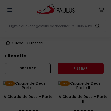
Digite o que você gostaria de encontrar. Ex: Título, Aut
Termos mais buscados
Livros
Filosofia
bíblia
1
º
liturgia
2
º
Filosofia
são miguel
3
º
FILTRAR
terço
4
º
bíblia jerusalém
5
º
BOLSO
BOLSO
imagens
6
º
patristica
7
º
A Cidade de Deus - Parte
A Cidade de Deus - Parte
I
II
biblia pastoral
8
º