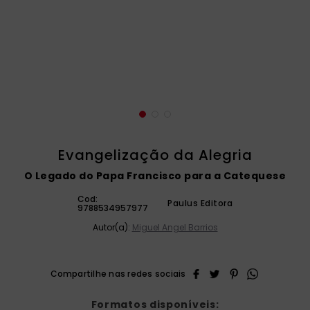
catequese
9
º
bíblia ave maria
10
º
Evangelização da Alegria
O Legado do Papa Francisco para a Catequese
Cod:
Paulus Editora
9788534957977
Autor(a):
Miguel Angel Barrios
Formatos disponíveis: