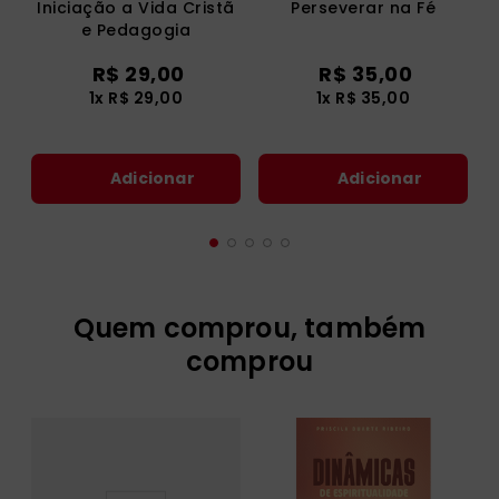
Iniciação a Vida Cristã
Perseverar na Fé
e Pedagogia
Catecumenal
R$
29
,
00
R$
35
,
00
1
x
R$
29
,
00
1
x
R$
35
,
00
Adicionar
Adicionar
Quem comprou, também
comprou