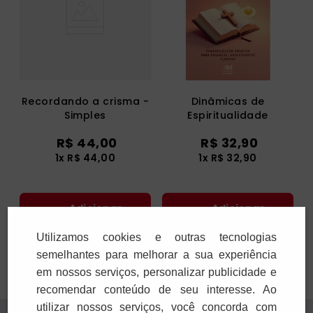
Recordando a crisma -
Dinâmicas de
Simples
Espiritualidade
R$
44
,
00
R$
32
,
90
1
x
R$
44
,
00
1
x
R$
32
,
90
Adicionar
Adicionar
Utilizamos cookies e outras tecnologias
semelhantes para melhorar a sua experiência
em nossos serviços, personalizar publicidade e
recomendar conteúdo de seu interesse. Ao
utilizar nossos serviços, você concorda com