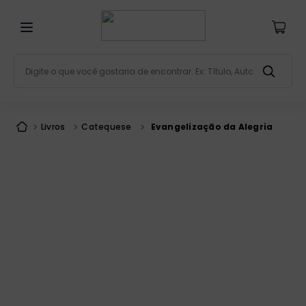
Digite o que você gostaria de encontrar. Ex: Título, Aut
Termos mais buscados
bíblia
1
º
Livros
Catequese
Evangelização da Alegria
liturgia
2
º
são miguel
3
º
terço
4
º
bíblia jerusalém
5
º
imagens
6
º
patristica
7
º
biblia pastoral
8
º