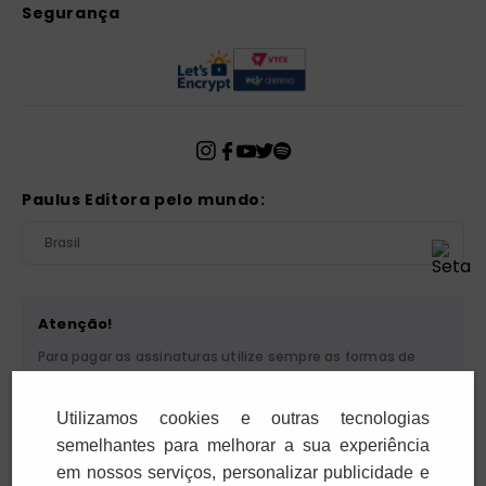
Segurança
Paulus Editora pelo mundo:
Brasil
Atenção!
Para pagar as assinaturas utilize sempre as formas de
pagamento disponibilizadas pela PAULUS. Nunca efetue
depósito ou transferência bancária em nome de terceiros
Utilizamos cookies e outras tecnologias
ou de pessoa física. Se você receber algum tipo de
cobrança suspeita, entre em contato conosco pelo
semelhantes para melhorar a sua experiência
telefone (11) 5087-3600 ou pelo e-mail
em nossos serviços, personalizar publicidade e