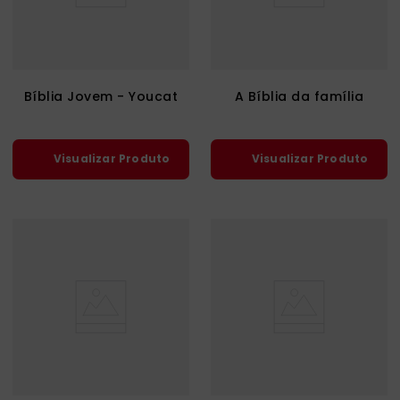
catequese
9
º
bíblia ave maria
10
º
Bíblia Jovem - Youcat
A Bíblia da família
Visualizar Produto
Visualizar Produto