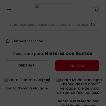
Digite o que você gostaria de encontrar. Ex: Título, Aut
Termos mais buscados
História dos Santos
bíblia
1
º
liturgia
2
º
História dos Santos
são miguel
3
º
FILTRAR
terço
4
º
bíblia jerusalém
5
º
imagens
6
º
Santa Gemma Galgani
patristica
7
º
biblia pastoral
8
º
Santa Maria Madalena:
História de um amor