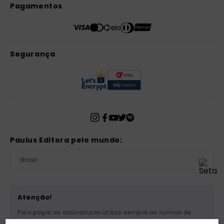
Pagamentos
Segurança
Paulus Editora pelo mundo:
Brasil
Atenção!
Para pagar as assinaturas utilize sempre as formas de
pagamento disponibilizadas pela PAULUS. Nunca efetue