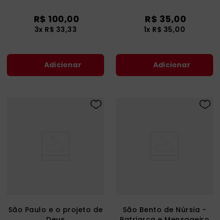
R$
100
,
00
R$
35
,
00
3
x
R$
33
,
33
1
x
R$
35
,
00
Adicionar
Adicionar
São Paulo e o projeto de
São Bento de Núrsia -
Deus
Patriarca e Mensageiro