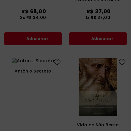
catequese
9
º
verdadeiro e de uma
R$
68
,
00
R$
37
,
00
extraordinária confusão
bíblia ave maria
10
º
2
x
R$
34
,
00
1
x
R$
37
,
00
Adicionar
Adicionar
Antônio Secreto
Vida de São Bento