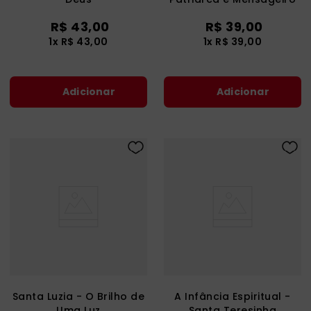
da Paz
R$
43
,
00
R$
39
,
00
1
x
R$
43
,
00
1
x
R$
39
,
00
Adicionar
Adicionar
Santa Luzia - O Brilho de
A Infância Espiritual -
Uma Luz
Santa Teresinha