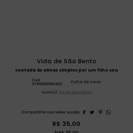
catequese
9
º
bíblia ave maria
10
º
Vida de São Bento
contada às almas simples por um filho seu
Cod:
Cultor de Livros
9786586580402
Autor(a):
Por um Beneditino
R$
35
,
00
1
x
R$
35
,
00