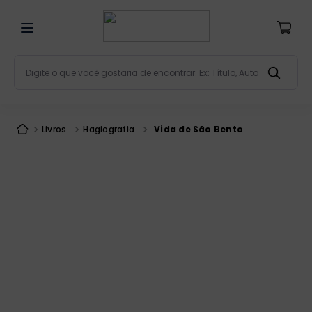
Digite o que você gostaria de encontrar. Ex: Título, Aut
Termos mais buscados
bíblia
1
º
Livros
Hagiografia
Vida de São Bento
liturgia
2
º
são miguel
3
º
terço
4
º
bíblia jerusalém
5
º
imagens
6
º
patristica
7
º
biblia pastoral
8
º