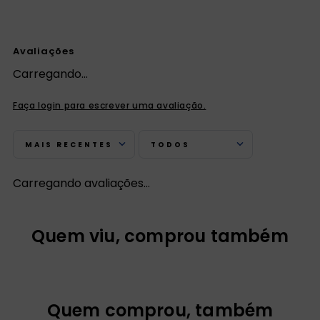
Avaliações
Carregando…
Faça login para escrever uma avaliação.
MAIS RECENTES
TODOS
Carregando avaliações…
Quem viu, comprou também
20%
OFF
PRÉ-VENDA
Santa Teresinha de
Lisieux - Viver de Amor