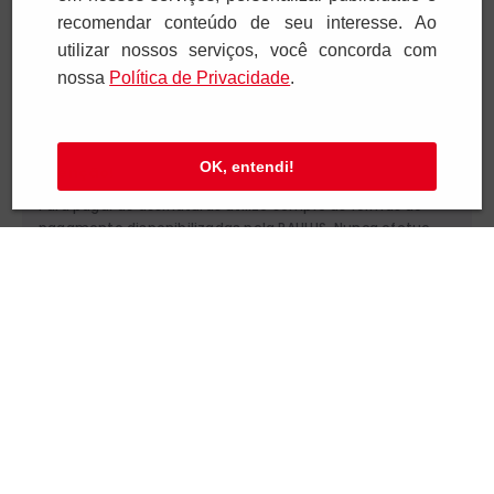
Institucional
recomendar conteúdo de seu interesse. Ao
utilizar nossos serviços, você concorda com
Ajuda e Suporte
nossa
Polí­tica de Privacidade
.
Televendas
OK, entendi!
SAC e Atendimento
Pagamentos
Segurança