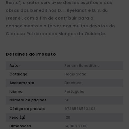
Bento", o autor serviu-se desses escritos e das
obras dos beneditinos D. I. Ryelandt e D. S. du
Fresnel, com o fim de contribuir para o
conhecimento e o fervor dos muitos devotos do
Glorioso Patriarca dos Monges do Ocidente.
Detalhes do Produto
Autor
Por um Beneditino
Catálogo
Hagiografia
Acabamento
Brochura
Idioma
Português
Número de páginas
60
Código do produto
9786586580402
Peso (g)
120
Dimensões
14,00 x 21,00