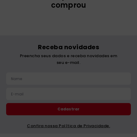
Maria Goretti
R$
119
,
00
R$
149
,
00
R$
39
,
00
3
x
R$
39
,
66
1
x
R$
39
,
00
Adicionar
Adicionar
Quem comprou, também