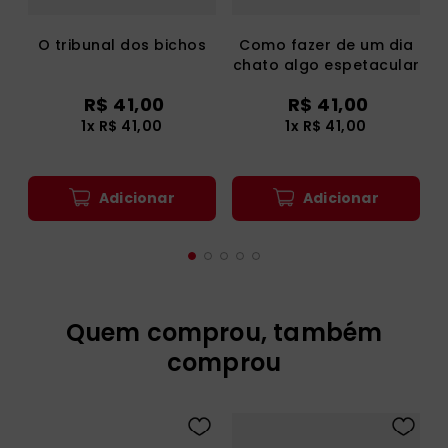
O tribunal dos bichos
Como fazer de um dia
chato algo espetacular
R$
41
,
00
R$
41
,
00
1
x
R$
41
,
00
1
x
R$
41
,
00
Adicionar
Adicionar
Quem comprou, também
comprou