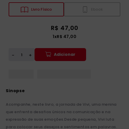
Livro Físico
Ebook
R$
47
,
00
1
x
R$
47
,
00
Adicionar
＋
－
Acompanhe, neste livro, a jornada de Vivi, uma menina
que enfrenta desafios únicos na comunicação e na
expressão de suas emoções.Desde pequena, Vivi luta
para colocar seus desejos e sentimentos em palavras.