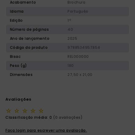
Acabamento
Brochura
Idioma
Português
Edição
1ª
Número de páginas
40
Ano de lançamento
2025
Código do produto
9788534957854
Bisac
REL000000
Peso (g)
180
Dimensões
27,50 x 21,00
Avaliações
☆
☆
☆
☆
☆
Classificação média: 0
(0 avaliações)
Faça login para escrever uma avaliação.