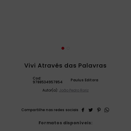
catequese
9
º
bíblia ave maria
10
º
Vivi Através das Palavras
Cod:
Paulus Editora
9788534957854
Autor(a):
João Pedro Roriz
Formatos disponíveis: