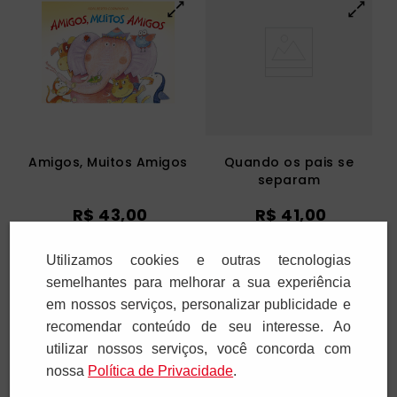
Amigos, Muitos Amigos
Quando os pais se
separam
R$
43
,
00
R$
41
,
00
1
x
R$
43
,
00
1
x
R$
41
,
00
Utilizamos cookies e outras tecnologias
semelhantes para melhorar a sua experiência
Adicionar
Adicionar
em nossos serviços, personalizar publicidade e
recomendar conteúdo de seu interesse. Ao
utilizar nossos serviços, você concorda com
nossa
Polí­tica de Privacidade
.