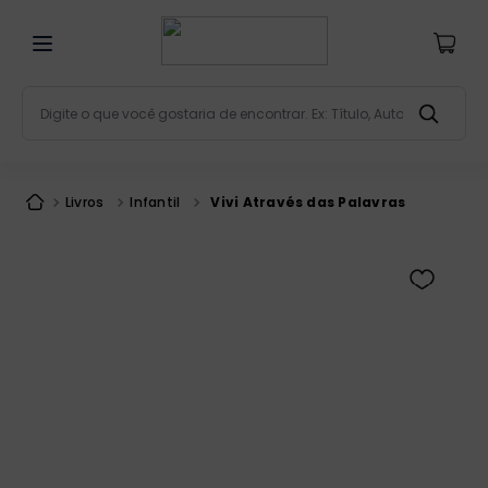
Digite o que você gostaria de encontrar. Ex: Título, Aut
Termos mais buscados
bíblia
1
º
Livros
Infantil
Vivi Através das Palavras
liturgia
2
º
são miguel
3
º
terço
4
º
bíblia jerusalém
5
º
imagens
6
º
patristica
7
º
biblia pastoral
8
º