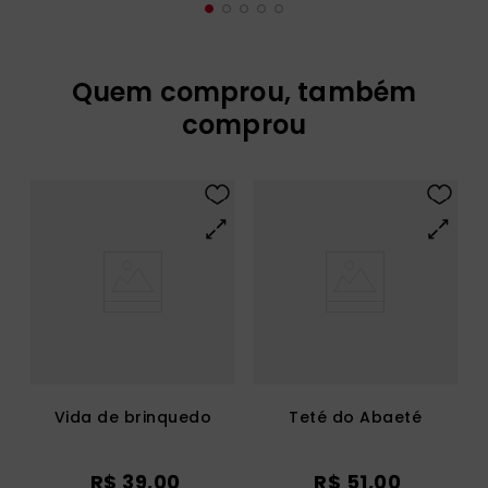
Quem comprou, também
comprou
Vida de brinquedo
Teté do Abaeté
R$
39
,
00
R$
51
,
00