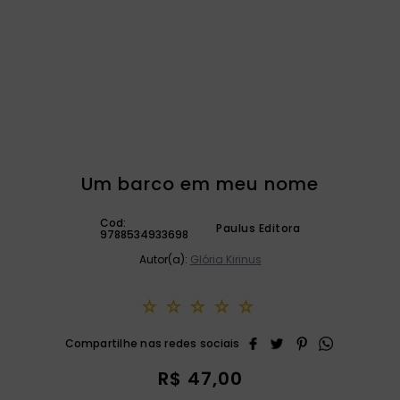
catequese
9
º
bíblia ave maria
10
º
Um barco em meu nome
Cod:
Paulus Editora
9788534933698
Autor(a):
Glória Kirinus
☆
☆
☆
☆
☆
R$
47
,
00