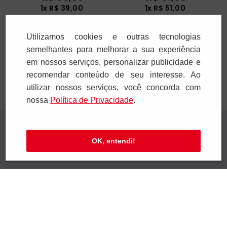
1
x
R$
39
,
00
1
x
R$
51
,
00
Utilizamos cookies e outras tecnologias
Adicionar
Adicionar
semelhantes para melhorar a sua experiência
em nossos serviços, personalizar publicidade e
recomendar conteúdo de seu interesse. Ao
utilizar nossos serviços, você concorda com
nossa
Polí­tica de Privacidade
.
Receba novidades
OK, entendi!
Preencha seus dados e receba novidades em
seu e-mail.