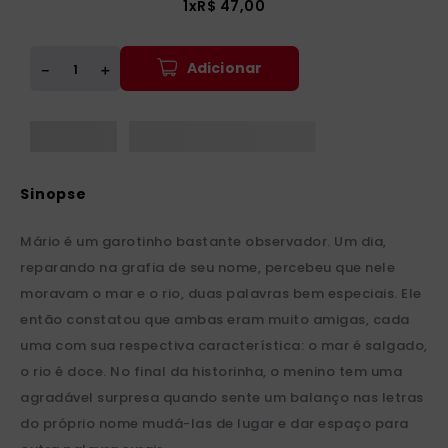
1
x
R$
47
,
00
Adicionar
＋
－
Mário é um garotinho bastante observador. Um dia,
reparando na grafia de seu nome, percebeu que nele
moravam o mar e o rio, duas palavras bem especiais. Ele
então constatou que ambas eram muito amigas, cada
uma com sua respectiva característica: o mar é salgado,
o rio é doce. No final da historinha, o menino tem uma
agradável surpresa quando sente um balanço nas letras
do próprio nome mudá-las de lugar e dar espaço para