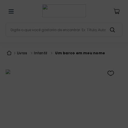
Digite o que você gostaria de encontrar. Ex: Título, Aut
Termos mais buscados
bíblia
1
º
Livros
Infantil
Um barco em meu nome
liturgia
2
º
são miguel
3
º
terço
4
º
bíblia jerusalém
5
º
imagens
6
º
patristica
7
º
biblia pastoral
8
º