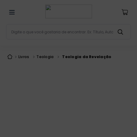
Digite o que você gostaria de encontrar. Ex: Título, Aut
Termos mais buscados
bíblia
1
º
Livros
Teologia
Teologia da Revelação
liturgia
2
º
são miguel
3
º
terço
4
º
bíblia jerusalém
5
º
imagens
6
º
patristica
7
º
biblia pastoral
8
º