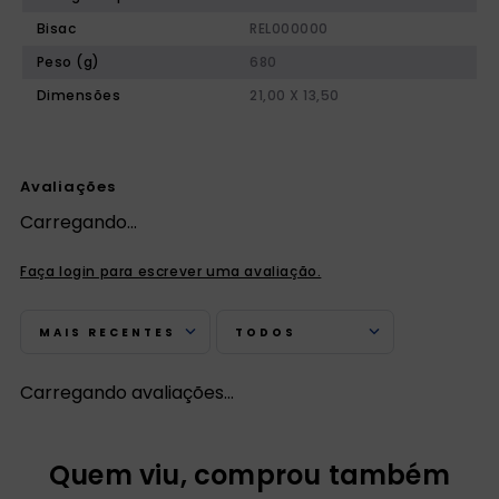
Bisac
REL000000
Peso (g)
680
Dimensões
21,00 X 13,50
Avaliações
Carregando…
Faça login para escrever uma avaliação.
MAIS RECENTES
TODOS
Carregando avaliações…
Quem viu, comprou também