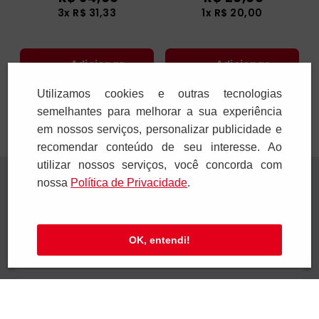
3
x
R$
31
,
33
1
x
R$
20
,
00
Adicionar
Adicionar
Utilizamos cookies e outras tecnologias
semelhantes para melhorar a sua experiência
em nossos serviços, personalizar publicidade e
recomendar conteúdo de seu interesse. Ao
utilizar nossos serviços, você concorda com
Receba novidades
nossa
Polí­tica de Privacidade
.
Preencha seus dados e receba novidades em
seu e-mail.
OK, entendi!