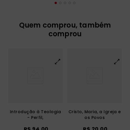
Quem comprou, também
comprou
Introdução à Teologia
Cristo, Maria, a Igreja e
- Perfil,
os Povos
Enfoques,Tarefas
R$
94
,
00
R$
20
,
00