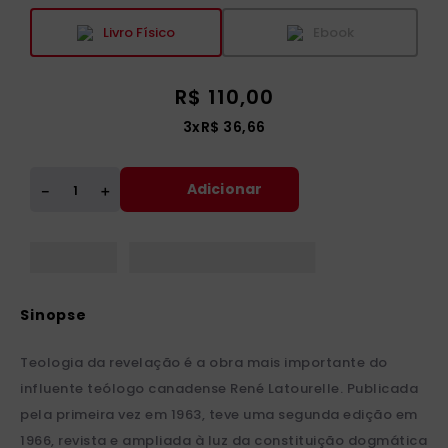
Livro Físico
Ebook
R$
110
,
00
3
x
R$
36
,
66
Adicionar
＋
－
Teologia da revelação é a obra mais importante do
influente teólogo canadense René Latourelle. Publicada
pela primeira vez em 1963, teve uma segunda edição em
1966, revista e ampliada à luz da constituição dogmática