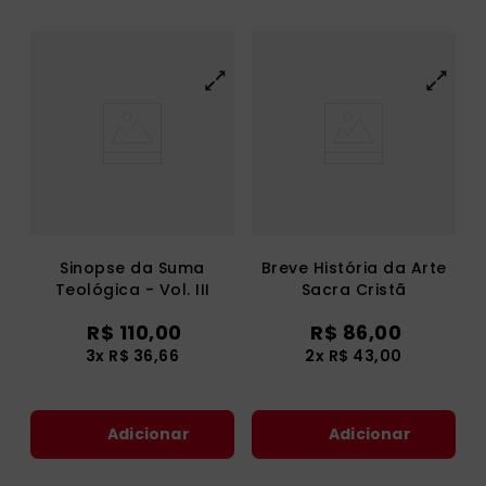
Sinopse da Suma
Breve História da Arte
Teológica - Vol. III
Sacra Cristã
R$
110
,
00
R$
86
,
00
3
x
R$
36
,
66
2
x
R$
43
,
00
Adicionar
Adicionar