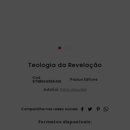
catequese
9
º
bíblia ave maria
10
º
Teologia da Revelação
Cod:
Paulus Editora
9788534955416
Autor(a):
René Latourelle
Formatos disponíveis: