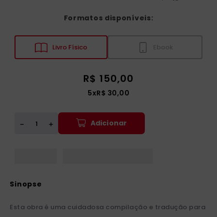
Formatos disponíveis:
Livro Físico
Ebook
R$
150
,
00
5
x
R$
30
,
00
Adicionar
＋
－
Esta obra é uma cuidadosa compilação e tradução para