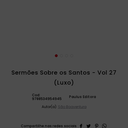
catequese
9
º
bíblia ave maria
10
º
Sermões Sobre os Santos - Vol 27
(Luxo)
Cod:
Paulus Editora
9788534954945
Autor(a):
São Boaventura