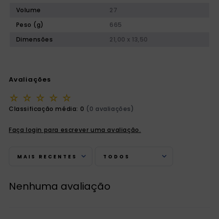
Volume
27
Peso (g)
665
Dimensões
21,00 x 13,50
Avaliações
☆
☆
☆
☆
☆
Classificação média: 0
(0 avaliações)
Faça login para escrever uma avaliação.
MAIS RECENTES
TODOS
Nenhuma avaliação