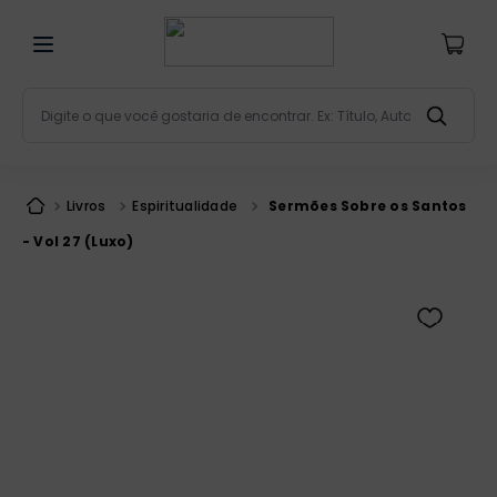
Digite o que você gostaria de encontrar. Ex: Título, Aut
Termos mais buscados
bíblia
1
º
Livros
Espiritualidade
Sermões Sobre os Santos
liturgia
2
º
- Vol 27 (Luxo)
são miguel
3
º
terço
4
º
bíblia jerusalém
5
º
imagens
6
º
biblia pastoral
7
º
patristica
8
º