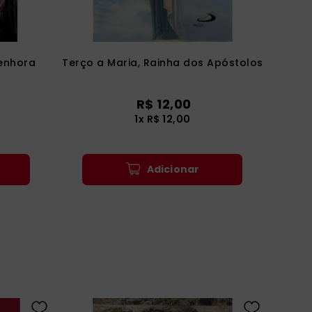
enhora
Terço a Maria, Rainha dos Apóstolos
R$
12
,
00
1
x
R$
12
,
00
Adicionar