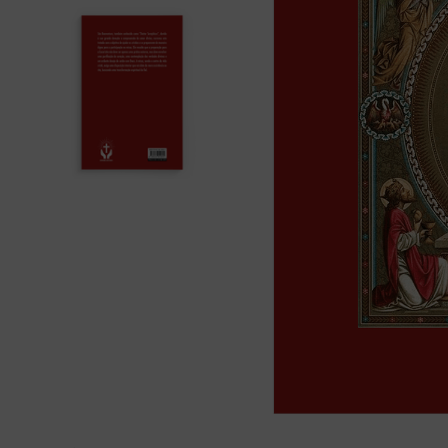
liturgia horas
10
º