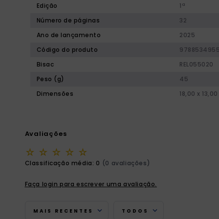
Edição
1ª
Número de páginas
32
Ano de lançamento
2025
Código do produto
978853495
Bisac
REL055020
Peso (g)
45
Dimensões
18,00 x 13,00
Avaliações
☆
☆
☆
☆
☆
Classificação média: 0
(0 avaliações)
Faça login para escrever uma avaliação.
MAIS RECENTES
TODOS