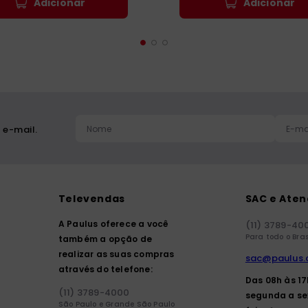
Adicionar
Adicionar
 e-mail.
Televendas
SAC e Ate
A Paulus oferece a você
(11) 3789-40
Para todo o Bras
também a opção de
realizar as suas compras
sac@paulus.
através do telefone:
Das 08h às 1
(11) 3789-4000
segunda a se
São Paulo e Grande São Paulo