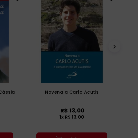
Cássia
Novena a Carlo Acutis
R$
13
,
00
1
x
R$
13
,
00