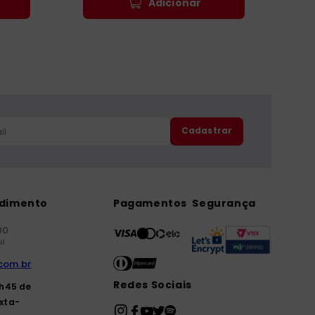
Adicionar
Cadastrar
ndimento
Pagamentos
Segurança
00
il
com.br
Redes Sociais
7h45 de
xta-