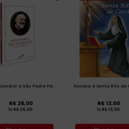
ionário a São Padre Pio
Novena à Santa Rita de 
R$
26
,
00
R$
13
,
00
1
x
R$
26
,
00
1
x
R$
13
,
00