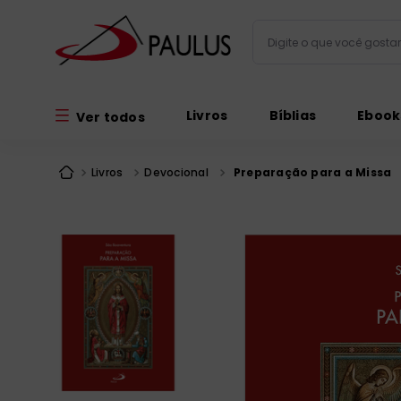
Digite o que você gos
Termos mais busc
Livros
Bíblias
Ebook
Ver todos
bíblia
1
º
liturgia
2
º
Livros
Devocional
Preparação para a Missa
são miguel
3
º
terço
4
º
imagens
5
º
bíblia jerusal
6
º
biblia pastoral
7
º
patristica
8
º
catequese
9
º