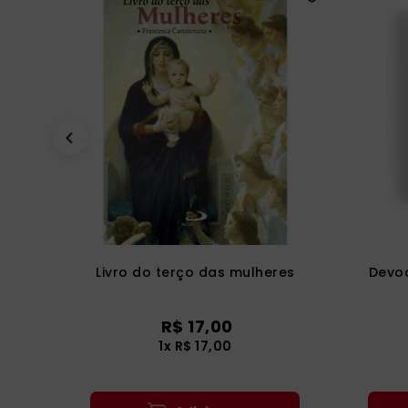
Livro do terço das mulheres
Devoc
R$
17
,
00
1
x
R$
17
,
00