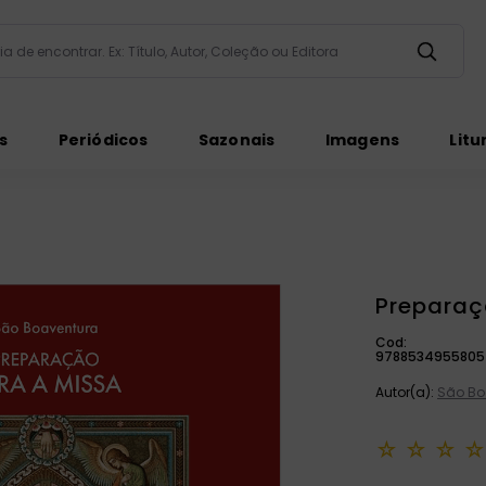
taria de encontrar. Ex: Título, Autor, Coleção ou Editora
ados
s
Periódicos
Sazonais
Imagens
Litu
Preparaç
Cod:
ém
9788534955805
Autor(a):
São Bo
☆
☆
☆
☆