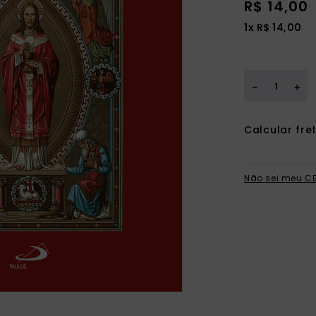
R$
14
,
00
1
x
R$
14
,
00
＋
－
Não sei meu C