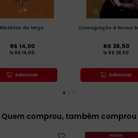
Mistérios do terço
Consagração à Nossa S
R$
14
,
00
R$
38
,
50
1
x
R$
14
,
00
1
x
R$
38
,
50
Adicionar
Adicionar
Quem comprou, também comprou