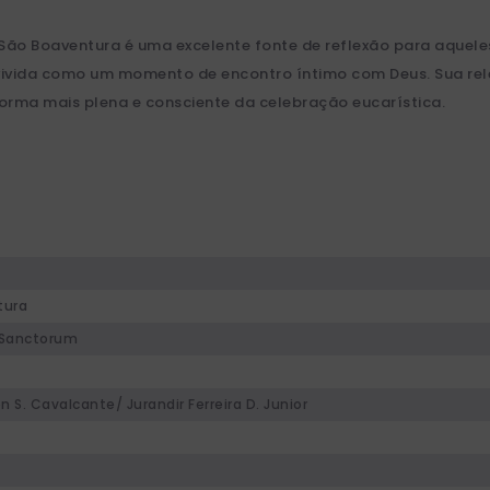
no São Boaventura é uma excelente fonte de reflexão para aqu
 vivida como um momento de encontro íntimo com Deus. Sua rel
 forma mais plena e consciente da celebração eucarística.
tura
Sanctorum
n S. Cavalcante/ Jurandir Ferreira D. Junior