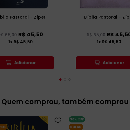
íblia Pastoral - Zíper
Bíblia Pastoral - Zíp
R$
45
,
50
R$
45
,
5
R$
65
,
00
R$
65
,
00
1
x
R$
45
,
50
1
x
R$
45
,
50
Adicionar
Adicionar
Quem comprou, também comprou
30%
OFF
NDE
BOLSO