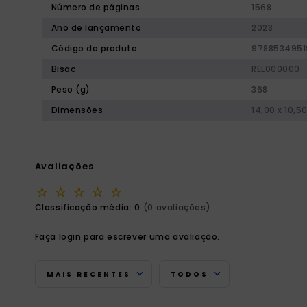
Número de páginas
1568
Ano de lançamento
2023
Código do produto
9788534951
Bisac
REL000000
Peso (g)
368
Dimensões
14,00 x 10,5
Avaliações
☆
☆
☆
☆
☆
Classificação média: 0
(0 avaliações)
Faça login para escrever uma avaliação.
MAIS RECENTES
TODOS