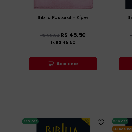
Bíblia Pastoral - Zíper
B
R$
45
,
50
R$
65
,
00
1
x
R$
45
,
50
Adicionar
30%
OFF
30%
OFF
LETRA GRA