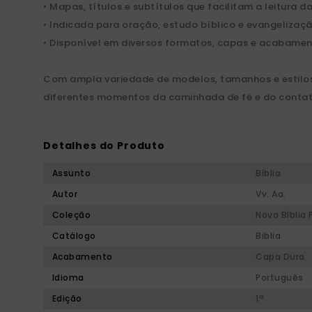
• Mapas, títulos e subtítulos que facilitam a leitura da
• Indicada para oração, estudo bíblico e evangelizaçã
• Disponível em diversos formatos, capas e acabamen
Com ampla variedade de modelos, tamanhos e estilos
diferentes momentos da caminhada de fé e do contato
Detalhes do Produto
Assunto
Bíblia
Autor
Vv. Aa.
Coleção
Nova Bíblia 
Catálogo
Biblia
Acabamento
Capa Dura
Idioma
Português
Edição
1ª