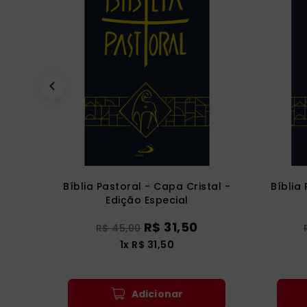
Bíblia Pastoral - Capa Cristal -
Bíblia
Edição Especial
R$
31
,
50
R$
45
,
00
1
x
R$
31
,
50
Adicionar