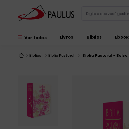
Digite o que você gos
Termos mais busc
Livros
Bíblias
Ebook
Ver todos
bíblia
1
º
liturgia
2
º
Bíblias
Bíblia Pastoral
Bíblia Pastoral - Bolso 
são miguel
3
º
terço
4
º
imagens
5
º
bíblia jerusal
6
º
biblia pastoral
7
º
patristica
8
º
catequese
9
º