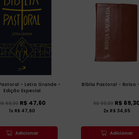
 Pastoral - Letra Grande -
Bíblia Pastoral - Bolso 
Edição Especial
R$
47
,
60
R$
69
,
3
R$
68
,
00
R$
99
,
00
1
x
R$
47
,
60
2
x
R$
34
,
65
Adicionar
Adicionar