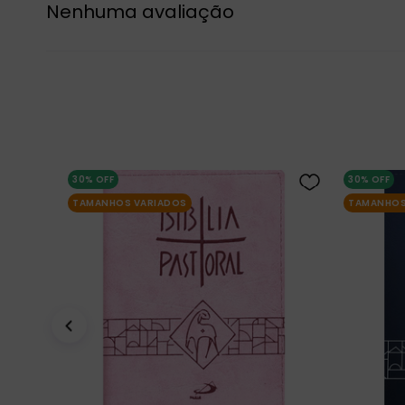
Nenhuma avaliação
30%
OFF
30%
OFF
TAMANHOS VARIADOS
TAMANHOS