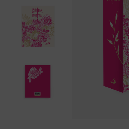
liturgia horas
10
º