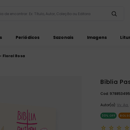
taria de encontrar. Ex: Título, Autor, Coleção ou Editora
ados
s
Periódicos
Sazonais
Imagens
Litu
- Floral Rosa
Bíblia Pa
ém
Cod:
978853495
Autor(a):
Vv. Aa.
30%
OFF
BOLS
☆
☆
☆
☆