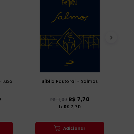
- Luxo
Bíblia Pastoral - Salmos
0
R$
7
,
70
R$
11
,
00
1
x
R$
7
,
70
Adicionar