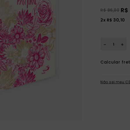
R$
R$
86
,
00
2
x
R$
30
,
10
＋
－
Não sei meu C