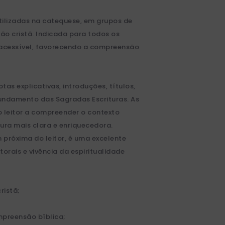
utilizadas na catequese, em grupos de
o cristã. Indicada para todos os
 acessível, favorecendo a compreensão
otas explicativas, introduções, títulos,
fundamento das Sagradas Escrituras. As
o leitor a compreender o contexto
tura mais clara e enriquecedora.
próxima do leitor, é uma excelente
orais e vivência da espiritualidade
ristã;
mpreensão bíblica;