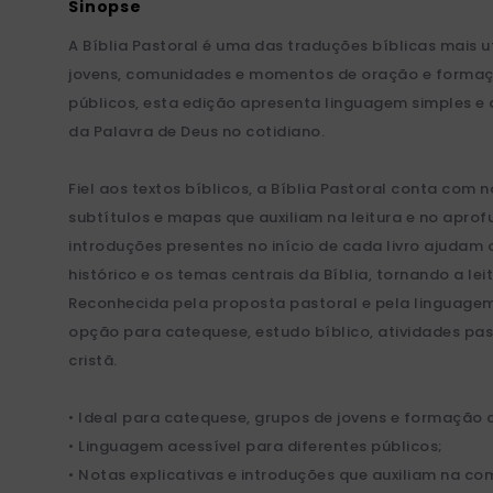
A Bíblia Pastoral é uma das traduções bíblicas mais 
jovens, comunidades e momentos de oração e formaçã
públicos, esta edição apresenta linguagem simples e
da Palavra de Deus no cotidiano.
Fiel aos textos bíblicos, a Bíblia Pastoral conta com n
subtítulos e mapas que auxiliam na leitura e no apro
introduções presentes no início de cada livro ajudam 
histórico e os temas centrais da Bíblia, tornando a lei
Reconhecida pela proposta pastoral e pela linguagem 
opção para catequese, estudo bíblico, atividades past
cristã.
• Ideal para catequese, grupos de jovens e formação c
• Linguagem acessível para diferentes públicos;
• Notas explicativas e introduções que auxiliam na co