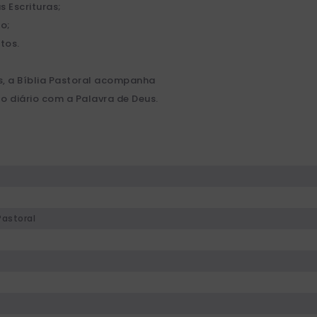
s Escrituras;
o;
tos.
, a Bíblia Pastoral acompanha
 diário com a Palavra de Deus.
Pastoral