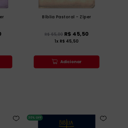
er
Bíblia Pastoral - Zíper
0
R$
45
,
50
R$
65
,
00
1
x
R$
45
,
50
Adicionar
30%
OFF