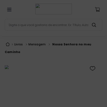
Digite o que você gostaria de encontrar. Ex: Título, Aut
Termos mais buscados
bíblia
1
º
Livros
Mensagem
Nossa Senhora no meu
liturgia
2
º
Caminho
são miguel
3
º
terço
4
º
bíblia jerusalém
5
º
imagens
6
º
patristica
7
º
biblia pastoral
8
º