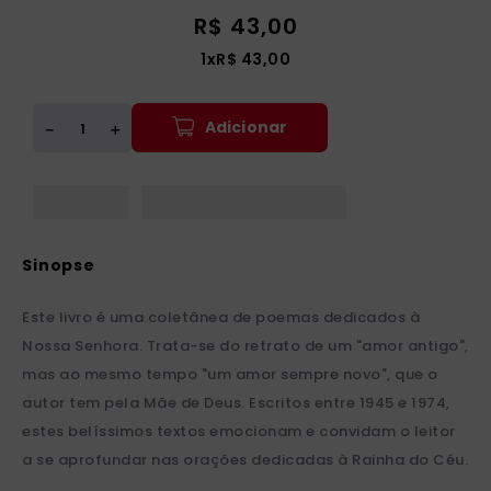
R$
43
,
00
1
x
R$
43
,
00
Adicionar
＋
－
Este livro é uma coletânea de poemas dedicados à
Nossa Senhora. Trata-se do retrato de um "amor antigo",
mas ao mesmo tempo "um amor sempre novo", que o
autor tem pela Mãe de Deus. Escritos entre 1945 e 1974,
estes belíssimos textos emocionam e convidam o leitor
a se aprofundar nas orações dedicadas à Rainha do Céu.