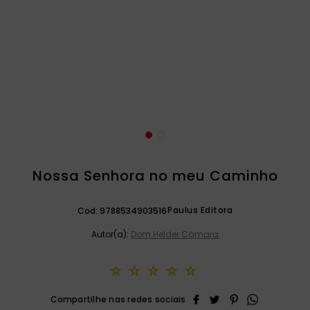
catequese
9
º
bíblia ave maria
10
º
Nossa Senhora no meu Caminho
Paulus Editora
Cod:
9788534903516
Autor(a):
Dom Helder Câmara
☆
☆
☆
☆
☆