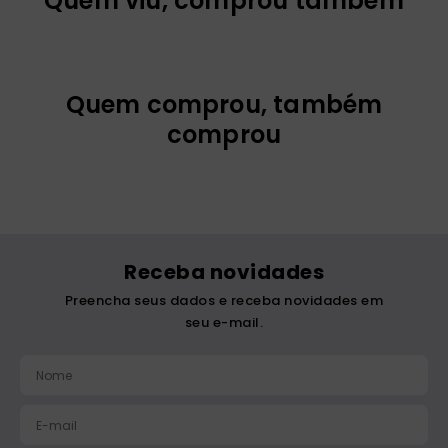
Quem viu, comprou também
Quem comprou, também
comprou
Superar o Sofrimento
Momentos de
Sabedoria Bíblica
R$
19
,
00
R$
12
,
00
1
x
R$
19
,
00
1
x
R$
12
,
00
Adicionar
Adicionar