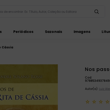
taria de encontrar. Ex: Título, Autor, Coleção ou Editora
ados
s
Periódicos
Sazonais
Imagens
Litu
e Cássia
Nos pass
ém
Cod:
9788534937849
Autor(a):
Luiz Al
☆
☆
☆
☆