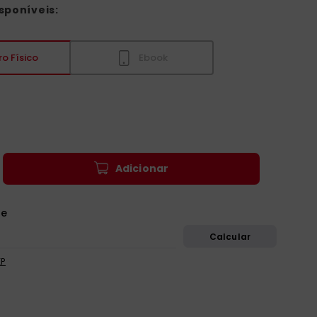
sponíveis:
ro Físico
Ebook
Adicionar
EP