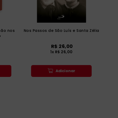
ção nos
Nos Passos de São Luís e Santa Zélia
o
R$
26
,
00
1
x
R$
26
,
00
Adicionar