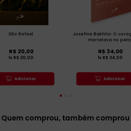
São Rafael
Josefina Bakhita: O cora
martelava no peit
R$
20
,
00
R$
34
,
00
1
x
R$
20
,
00
1
x
R$
34
,
00
Adicionar
Adicionar
Quem comprou, também comprou