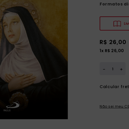
ia
Formatos di
Liv
R$
26
,
00
1
x
R$
26
,
00
＋
－
Não sei meu C