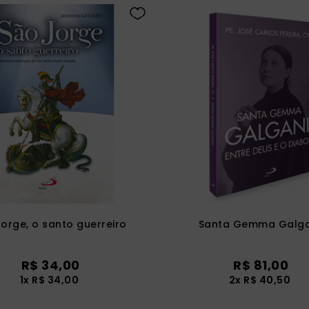
orge, o santo guerreiro
Santa Gemma Galga
R$
34
,
00
R$
81
,
00
1
x
R$
34
,
00
2
x
R$
40
,
50