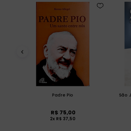
Padre Pio
São J
R$
75
,
00
2
x
R$
37
,
50