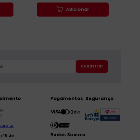
Adicionar
Cadastrar
ndimento
Pagamentos
Segurança
00
il
com.br
Redes Sociais
7h45 de