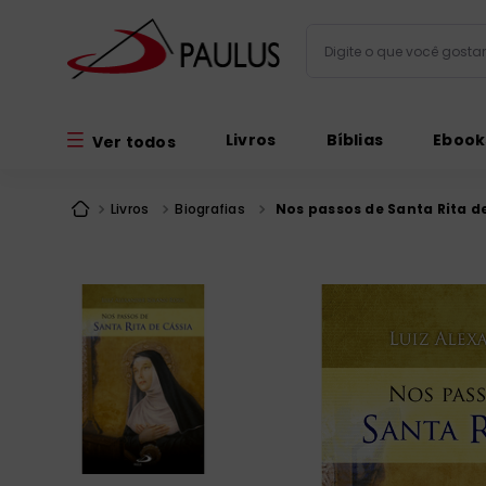
Digite o que você gos
Termos mais busc
Livros
Bíblias
Ebook
Ver todos
bíblia
1
º
liturgia
2
º
Livros
Biografias
Nos passos de Santa Rita d
são miguel
3
º
terço
4
º
bíblia jerusal
5
º
imagens
6
º
biblia pastoral
7
º
patristica
8
º
catequese
9
º