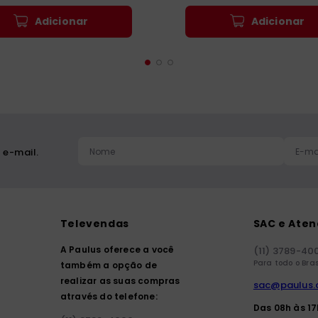
Adicionar
Adicionar
 e-mail.
Televendas
SAC e Ate
A Paulus oferece a você
(11) 3789-40
Para todo o Bras
também a opção de
realizar as suas compras
sac@paulus.
através do telefone:
Das 08h às 1