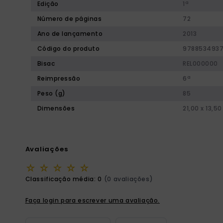
Edição
1ª
Número de páginas
72
Ano de lançamento
2013
Código do produto
978853493
Bisac
REL000000
Reimpressão
6ª
Peso (g)
85
Dimensões
21,00 x 13,50
Avaliações
☆
☆
☆
☆
☆
Classificação média: 0
(0 avaliações)
Faça login para escrever uma avaliação.