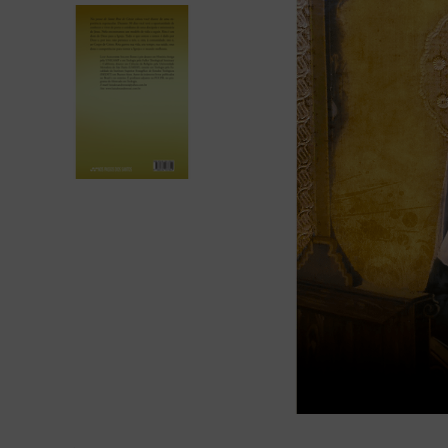
bíblia ave mar
10
º