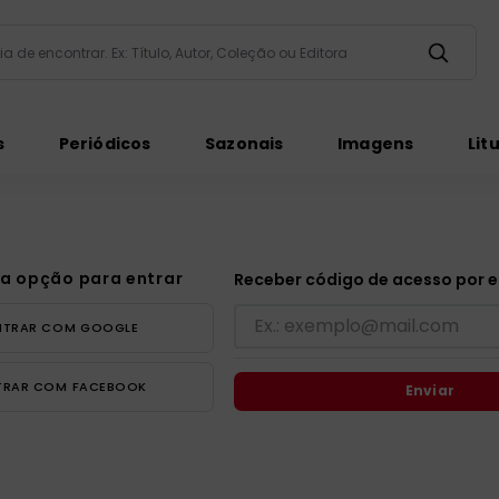
taria de encontrar. Ex: Título, Autor, Coleção ou Editora
ados
s
Periódicos
Sazonais
Imagens
Lit
a opção para entrar
Receber código de acesso por e
NTRAR COM
GOOGLE
ém
TRAR COM
FACEBOOK
Enviar