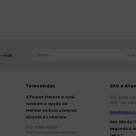
-mail.
Televendas
SAC e Ate
A Paulus oferece a você
(11) 3789-4
Para todo o Bra
também a opção de
realizar as suas compras
sac@paulus
através do telefone:
Das 08h às 1
(11) 3789-4000
segunda a s
São Paulo e Grande São Paulo
feira.*