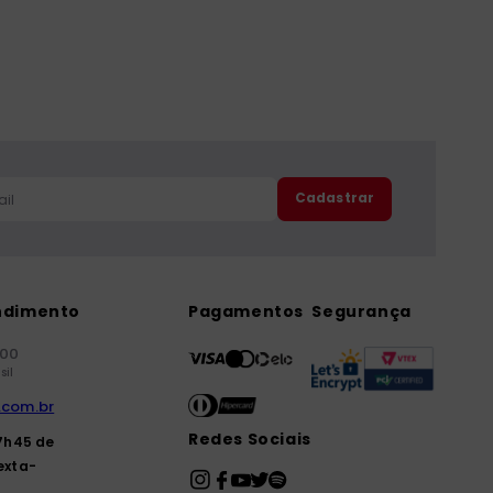
Cadastrar
ndimento
Pagamentos
Segurança
000
sil
.com.br
Redes Sociais
7h45 de
exta-