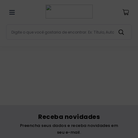
Digite o que você gostaria de encontrar. Ex: Título, Aut
Termos mais buscados
bíblia
1
º
liturgia
2
º
são miguel
3
º
terço
4
º
bíblia jerusalém
5
º
imagens
6
º
Receba novidades
biblia pastoral
7
º
Preencha seus dados e receba novidades em
patristica
8
º
seu e-mail.