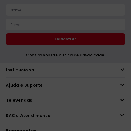
catequese
9
º
bíblia ave maria
10
º
Cadastrar
Confira nossa Política de Privacidade.
Institucional
Ajuda e Suporte
Televendas
SAC e Atendimento
Pagamentos