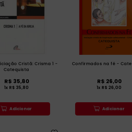
iciação Cristã: Crisma 1 -
Confirmados na fé - Cate
Catequista
R$
35
,
80
R$
26
,
00
1
x
R$
35
,
80
1
x
R$
26
,
00
Adicionar
Adicionar