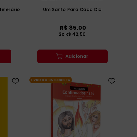
tinerário
Um Santo Para Cada Dia
R$
85
,
00
2
x
R$
42
,
50
Adicionar
LIVRO DO CATEQUISTA