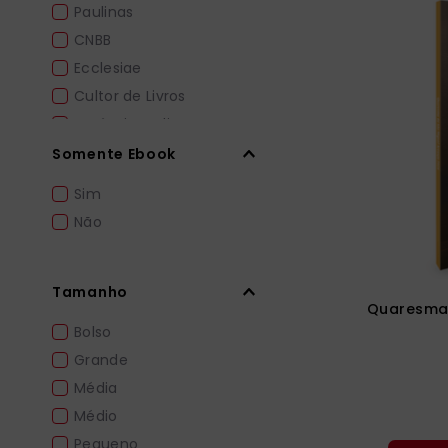
Paulinas
CNBB
Ecclesiae
Cultor de Livros
Autêntica Editora
Paulus Editora Portugal
Somente Ebook
Editora Quadrante
Sim
Não
Tamanho
Quaresma 
Bolso
Grande
Média
Médio
Pequeno