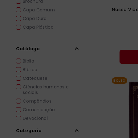
Brochura
Adair Aparecida Sberga
Nossa Vid
Capa Comum
Capa Dura
Capa Plástica
Catálogo
Biblia
Bíblico
Catequese
BOLSO
Ciências humanas e
sociais
Compêndios
Comunicação
Devocional
Dicionários
Categoria
Documentos