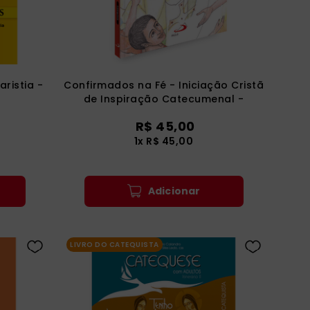
ristia -
Confirmados na Fé - Iniciação Cristã
de Inspiração Catecumenal -
Crisma - Catequista
R$
45
,
00
1
x
R$
45
,
00
Adicionar
LIVRO DO CATEQUISTA