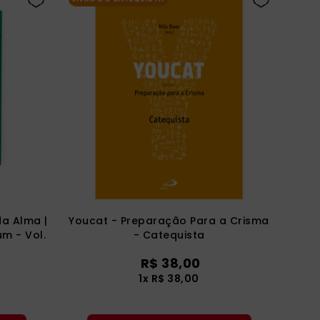
da Alma |
Youcat - Preparação Para a Crisma
um - Vol.
- Catequista
R$
38
,
00
1
x
R$
38
,
00