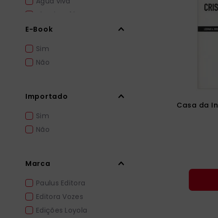
Água viva
Alegria e fé
Amantes do mistério
E-Book
Amigos de Deus
Sim
Não
Importado
Casa da In
Sim
Não
Marca
Paulus Editora
Editora Vozes
Edições Loyola