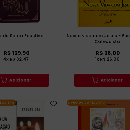
o de Santa Faustina
Nossa vida com Jesus - Euca
Catequista
R$
129
,
90
R$
26
,
00
4
x
R$
32
,
47
1
x
R$
26
,
00
Adicionar
Adicionar
TEQUISTA
LIVRO DO CATEQUISTA