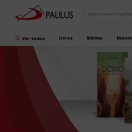
Digite o que você gos
Termos mais busc
Livros
Bíblias
Ebook
Ver todos
bíblia
1
º
liturgia
2
º
são miguel
3
º
terço
4
º
bíblia jerusal
5
º
imagens
6
º
biblia pastoral
7
º
patristica
8
º
catequese
9
º