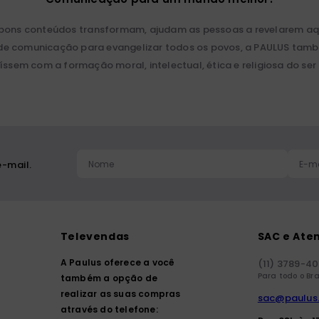
 bons conteúdos transformam, ajudam as pessoas a revelarem aqu
ios de comunicação para evangelizar todos os povos, a PAULUS ta
íssem com a formação moral, intelectual, ética e religiosa do se
-mail.
Televendas
SAC e Ate
A Paulus oferece a você
(11) 3789-4
Para todo o Bra
também a opção de
realizar as suas compras
sac@paulus
através do telefone: