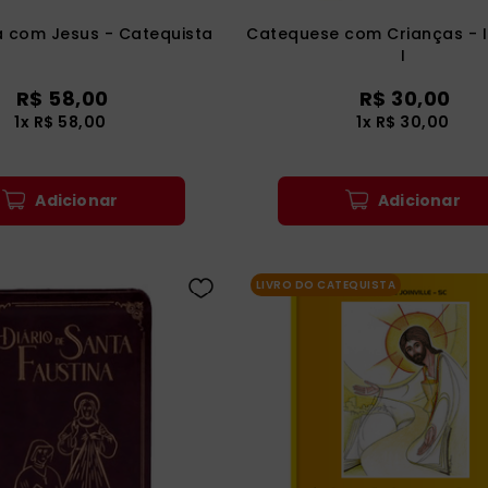
a com Jesus - Catequista
Catequese com Crianças - I
I
R$
58
,
00
R$
30
,
00
1
x
R$
58
,
00
1
x
R$
30
,
00
Adicionar
Adicionar
LIVRO DO CATEQUISTA