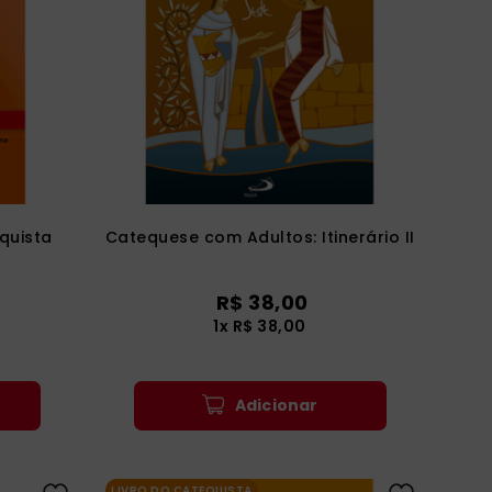
quista
Catequese com Adultos: Itinerário II
R$
38
,
00
1
x
R$
38
,
00
Adicionar
LIVRO DO CATEQUISTA