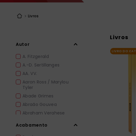
bíblia ave mar
10
º
Livros
Livros
Autor
LIVRO DO CA
A. Fitzgerald
A.-D. Sertillanges
AA. VV.
Aaron Ross / Marylou
Tyler
Abade Grimes
Abraão Gouvea
Abraham Verghese
Achille M. Triacca /
Acabamento
Manilo Sodi
Adailton Altoé