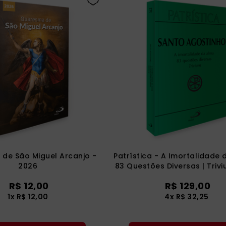
de São Miguel Arcanjo -
Patrística - A Imortalidade 
2026
83 Questões Diversas | Trivi
53
R$
12
,
00
R$
129
,
00
1
x
R$
12
,
00
4
x
R$
32
,
25