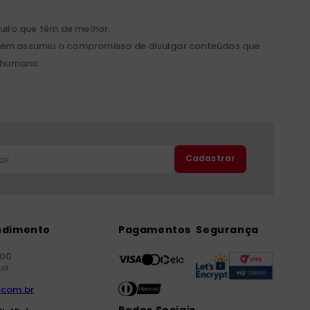
ilo que têm de melhor.
mbém assumiu o compromisso de divulgar conteúdos que
r humano.
Cadastrar
ndimento
Pagamentos
Segurança
000
sil
.com.br