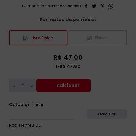
Formatos disponíveis:
Livro Físico
Ebook
R$
47
,
00
1
x
R$
47
,
00
Adicionar
＋
－
Não sei meu CEP