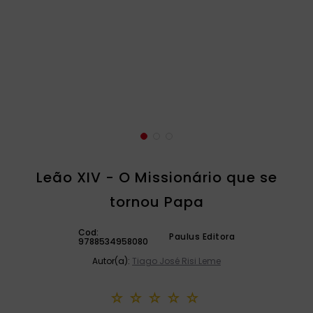
catequese
9
º
bíblia ave maria
10
º
Leão XIV - O Missionário que se
tornou Papa
Cod:
Paulus Editora
9788534958080
Autor(a):
Tiago José Risi Leme
☆
☆
☆
☆
☆