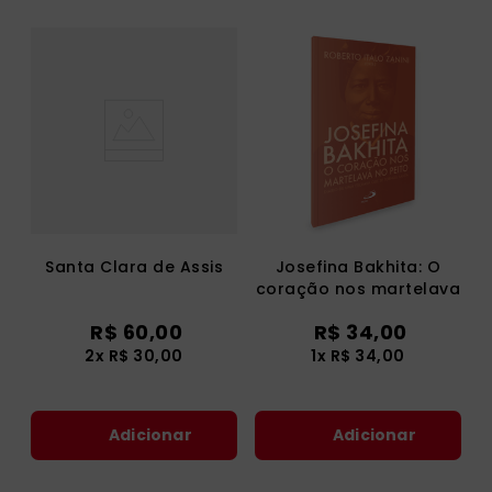
Santa Clara de Assis
Josefina Bakhita: O
coração nos martelava
no peito
R$
60
,
00
R$
34
,
00
2
x
R$
30
,
00
1
x
R$
34
,
00
Adicionar
Adicionar