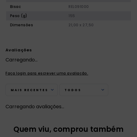
Bisac
REL091000
Peso (g)
155
Dimensões
21,00 x 27,50
Avaliações
Carregando…
Faça login para escrever uma avaliação.
MAIS RECENTES
TODOS
Carregando avaliações…
Quem viu, comprou também