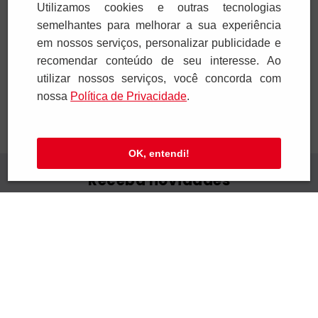
Utilizamos cookies e outras tecnologias
1
x
R$
35
,
00
2
x
R$
30
,
00
semelhantes para melhorar a sua experiência
em nossos serviços, personalizar publicidade e
Adicionar
Adicionar
recomendar conteúdo de seu interesse. Ao
utilizar nossos serviços, você concorda com
nossa
Polí­tica de Privacidade
.
OK, entendi!
Receba novidades
Preencha seus dados e receba novidades em
seu e-mail.