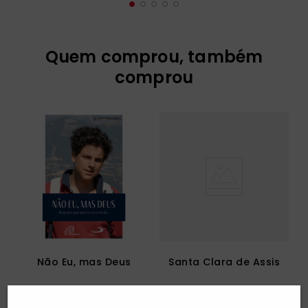
Quem comprou, também
comprou
Não Eu, mas Deus
Santa Clara de Assis
R$
35
,
00
R$
60
,
00