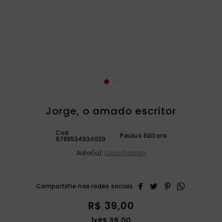
catequese
9
º
bíblia ave maria
10
º
Jorge, o amado escritor
Cod:
Paulus Editora
9788534934039
Autor(a):
Lúcia Fidalgo
R$
39
,
00
1
x
R$
39
,
00