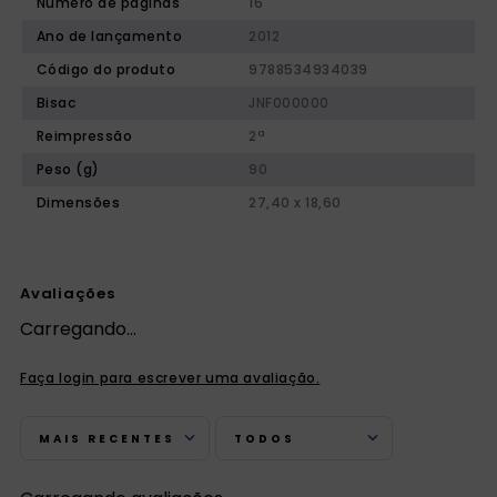
Número de páginas
16
Ano de lançamento
2012
Código do produto
9788534934039
Bisac
JNF000000
Reimpressão
2ª
Peso (g)
90
Dimensões
27,40 x 18,60
Avaliações
Carregando…
Faça login para escrever uma avaliação.
MAIS RECENTES
TODOS