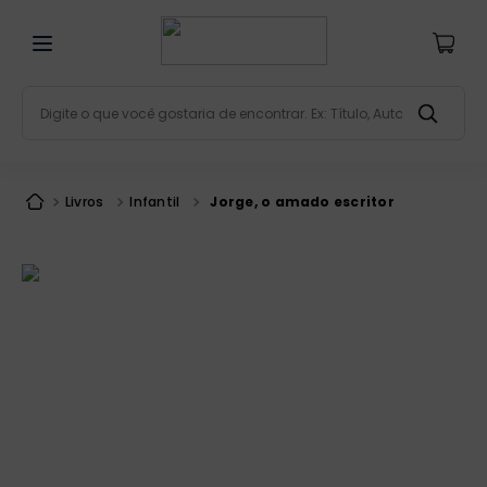
Digite o que você gostaria de encontrar. Ex: Título, Aut
Termos mais buscados
bíblia
1
º
Livros
Infantil
Jorge, o amado escritor
liturgia
2
º
são miguel
3
º
terço
4
º
bíblia jerusalém
5
º
imagens
6
º
patristica
7
º
biblia pastoral
8
º