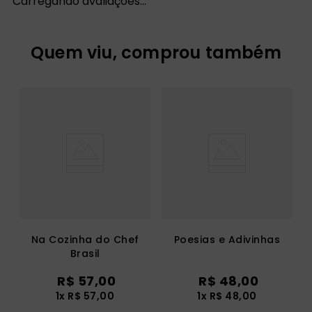
Carregando avaliações…
Quem viu, comprou também
Na Cozinha do Chef
Poesias e Adivinhas
Brasil
R$
57
,
00
R$
48
,
00
1
x
R$
57
,
00
1
x
R$
48
,
00