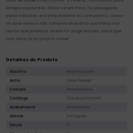
anos de idade criou o jornal "A Luneta", distribuído para
amigos e parentes. Exilou-se em Paris, foi perseguido
pelos militares, era simpatizante do comunismo, casou-
se duas vezes e não cansava de exaltar sua Ilhéus nos
textos que produzia. Assim foi Jorge Amado, autor que
traz amor já no próprio nome!
Detalhes do Produto
Assunto
Infantojuvenil
Autor
Lúcia Fidalgo
Coleção
Brasileirinhos
Catálogo
Literatura Infantil
Acabamento
Grampeado
Idioma
Português
Edição
1ª