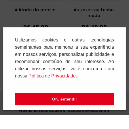
A idade da poesia
Às vezes eu tenho
medo
R$
48
,
00
R$
40
,
00
1
x
R$
48
,
00
1
x
R$
40
,
00
Utilizamos cookies e outras tecnologias
semelhantes para melhorar a sua experiência
Adicionar
Adicionar
em nossos serviços, personalizar publicidade e
recomendar conteúdo de seu interesse. Ao
utilizar nossos serviços, você concorda com
nossa
Polí­tica de Privacidade
.
OK, entendi!
Receba novidades
Preencha seus dados e receba novidades em
seu e-mail.