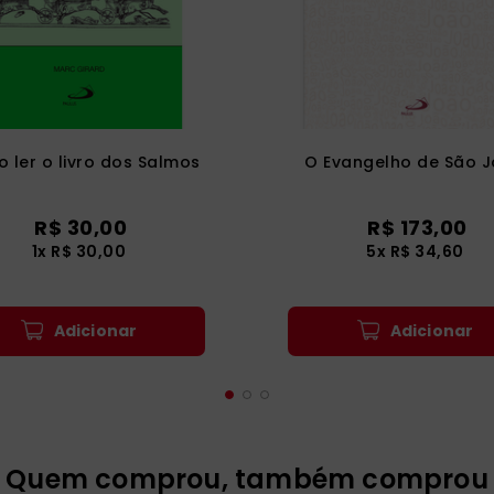
 ler o livro dos Salmos
O Evangelho de São 
R$
30
,
00
R$
173
,
00
1
x
R$
30
,
00
5
x
R$
34
,
60
Adicionar
Adicionar
Quem comprou, também comprou