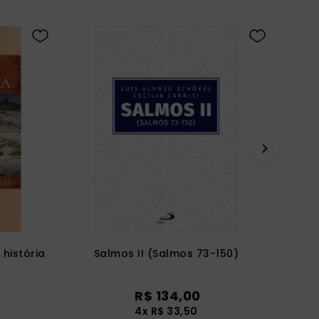
 história
Salmos II (Salmos 73-150)
R$
134
,
00
4
x
R$
33
,
50