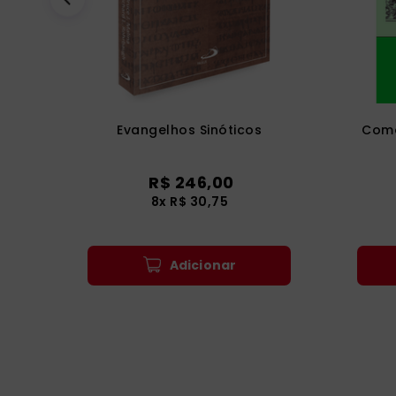
Evangelhos Sinóticos
Como
R$
246
,
00
8
x
R$
30
,
75
Adicionar