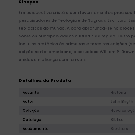
Em perspectiva cristã e com levantamentos precisos, l
pesquisadores de Teologia e de Sagrada Escritura. Es
teológicas do mundo. A obra aprofunda-se no processo 
sobre os principais dados culturais da região. Outro p
Inclui os prefácios às primeiras e terceiras edições 
edição norte-americana, o estudioso William P. Brown.
unidas em aliança com lahweh.
Detalhes do Produto
Assunto
História
Autor
John Brigth
Coleção
Nova coleçã
Catálogo
Bíblico
Acabamento
Brochura