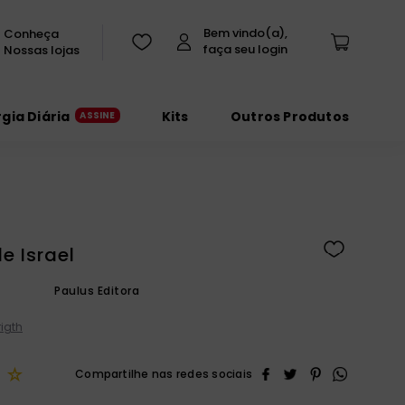
Conheça
Nossas lojas
rgia Diária
Kits
Outros Produtos
de Israel
Paulus Editora
igth
☆