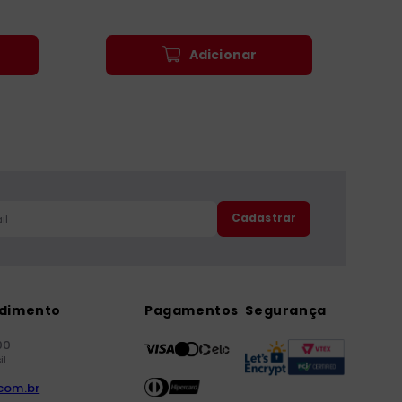
Adicionar
Cadastrar
ndimento
Pagamentos
Segurança
00
il
com.br