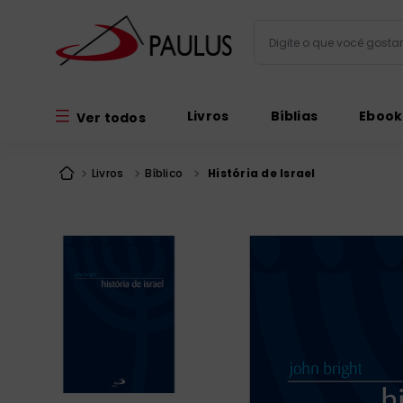
Digite o que você gos
Termos mais busc
Livros
Bíblias
Ebook
Ver todos
bíblia
1
º
liturgia
2
º
Livros
Bíblico
História de Israel
são miguel
3
º
terço
4
º
bíblia jerusal
5
º
imagens
6
º
patristica
7
º
biblia pastoral
8
º
catequese
9
º