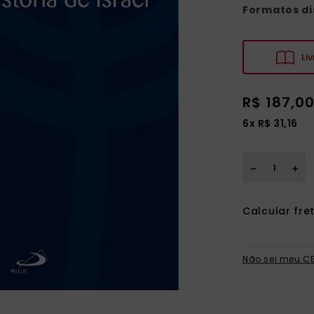
ia
Formatos di
Liv
R$
187
,
0
6
x
R$
31
,
16
＋
－
Não sei meu C