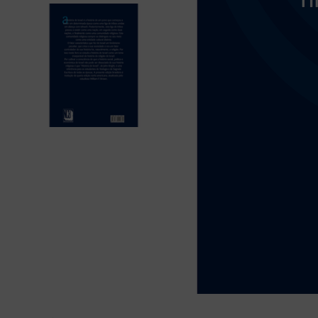
bíblia ave mar
10
º