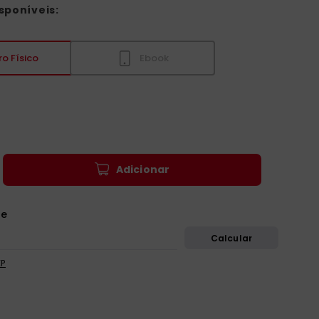
sponíveis:
ro Físico
Ebook
0
Adicionar
EP