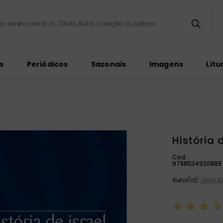
taria de encontrar. Ex: Título, Autor, Coleção ou Editora
ados
s
Periódicos
Sazonais
Imagens
Litu
História 
ém
Cod:
9788534920889
Autor(a):
John Br
☆
☆
☆
☆