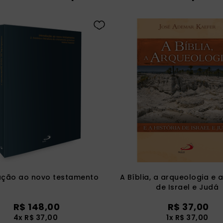
ução ao novo testamento
A Bíblia, a arqueologia e a
de Israel e Judá
R$
148
,
00
R$
37
,
00
4
x
R$
37
,
00
1
x
R$
37
,
00