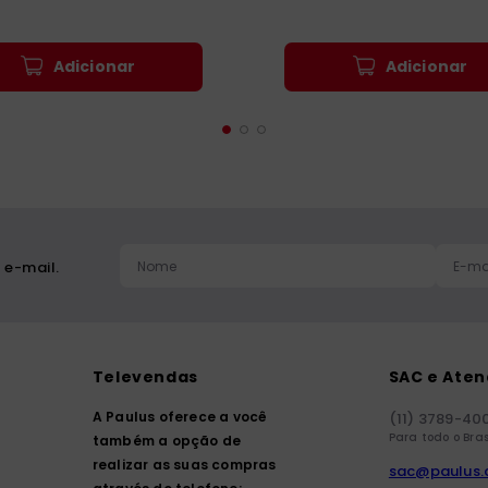
Adicionar
Adicionar
 e-mail.
Televendas
SAC e Ate
A Paulus oferece a você
(11) 3789-40
Para todo o Bras
também a opção de
realizar as suas compras
sac@paulus.