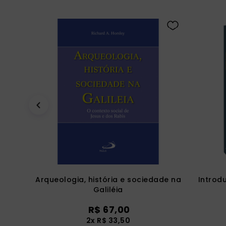
Arqueologia, história e sociedade na
Introd
Galiléia
R$
67
,
00
2
x
R$
33
,
50