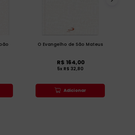
João
O Evangelho de São Mateus
R$
164
,
00
5
x
R$
32
,
80
Adicionar