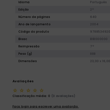
Idioma
Português
Edição
2ª
Número de páginas
640
Ano de lançamento
2004
Código do produto
978853492
Bisac
BIB000000
Reimpressão
7ª
Peso (g)
888
Dimensões
23,00 x 16,0
Avaliações
☆
☆
☆
☆
☆
Classificação média: 0
(0 avaliações)
Faça login para escrever uma avaliação.