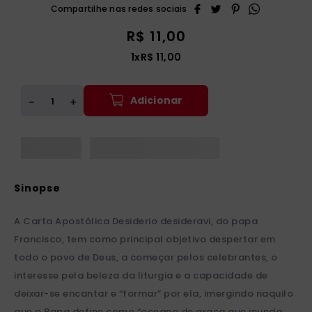
R$
11
,
00
1
x
R$
11
,
00
Adicionar
＋
－
A Carta Apostólica Desiderio desideravi, do papa
Francisco, tem como principal objetivo despertar em
todo o povo de Deus, a começar pelos celebrantes, o
interesse pela beleza da liturgia e a capacidade de
deixar-se encantar e “formar” por ela, imergindo naquilo
que o Papa define como “oceano de graça que inunda