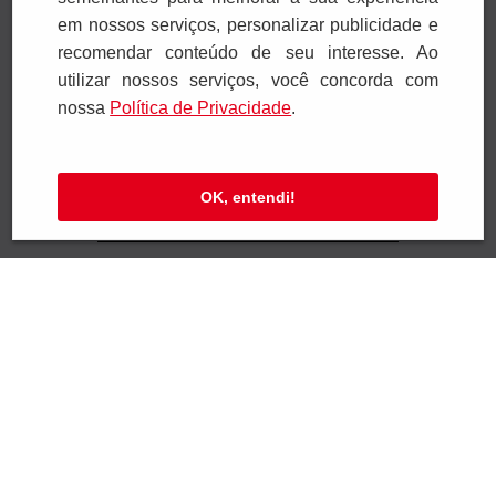
em nossos serviços, personalizar publicidade e
recomendar conteúdo de seu interesse. Ao
utilizar nossos serviços, você concorda com
nossa
Polí­tica de Privacidade
.
Receba novidades
Preencha seus dados e receba novidades em
OK, entendi!
seu e-mail.
Cadastrar
Confira nossa Política de Privacidade.
Institucional