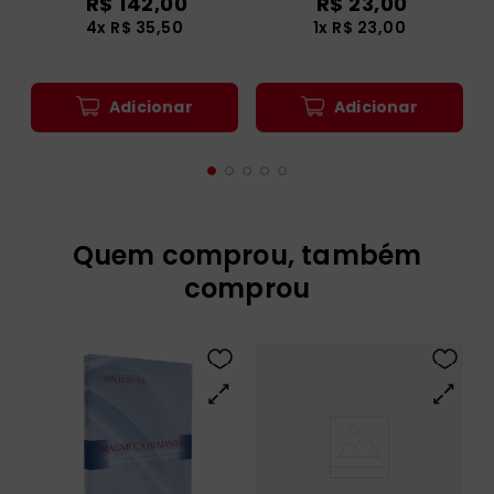
Documentos do
Por uma Igreja Sinodal
Concílio Ecumênico
- Comunhão,
Vaticano II
Participação, Missão -
R$
142
,
00
R$
23
,
00
Documento Final
4
x
R$
35
,
50
1
x
R$
23
,
00
Adicionar
Adicionar
Quem comprou, também
comprou