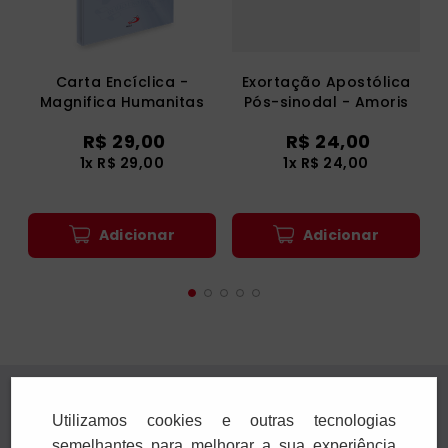
Carta Encíclica -
Exortação Apostólica
Magnifica Humanitas
Pós-sinodal - Amoris
Laetitia
R$
29
,
00
R$
24
,
00
1
x
R$
29
,
00
1
x
R$
24
,
00
Adicionar
Adicionar
Utilizamos cookies e outras tecnologias
semelhantes para melhorar a sua experiência