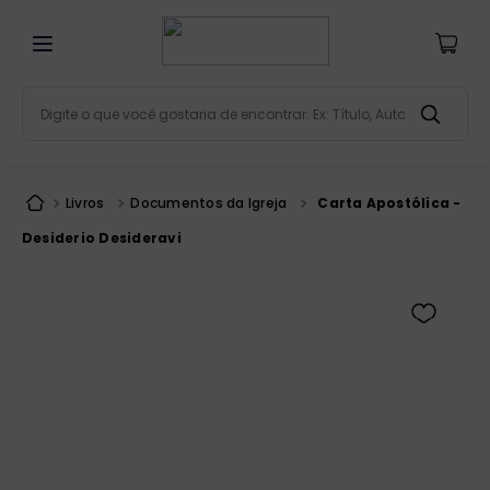
Digite o que você gostaria de encontrar. Ex: Título, Aut
Termos mais buscados
bíblia
1
º
Livros
Documentos da Igreja
Carta Apostólica -
liturgia
2
º
Desiderio Desideravi
são miguel
3
º
terço
4
º
bíblia jerusalém
5
º
imagens
6
º
patristica
7
º
biblia pastoral
8
º