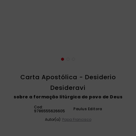
catequese
9
º
bíblia ave maria
10
º
Carta Apostólica - Desiderio
Desideravi
sobre a formação litúrgica do povo de Deus
Cod:
Paulus Editora
9786555626605
Autor(a):
Papa Francisco