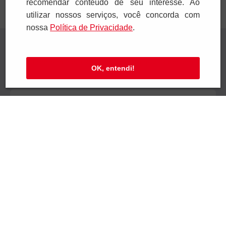
recomendar conteúdo de seu interesse. Ao
utilizar nossos serviços, você concorda com
nossa
Polí­tica de Privacidade
.
Receba novidades
Preencha seus dados e receba novidades em
OK, entendi!
seu e-mail.
Cadastrar
Confira nossa Política de Privacidade.
Institucional