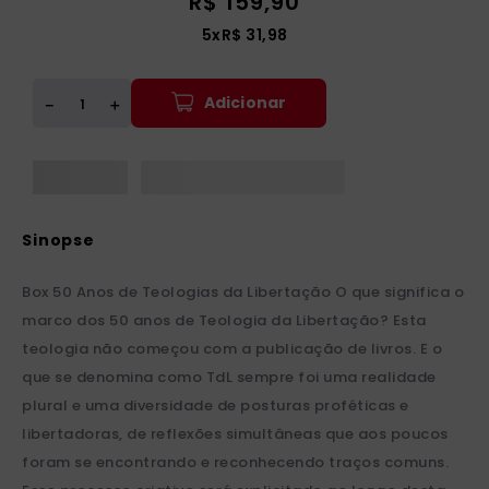
R$
159
,
90
5
x
R$
31
,
98
Adicionar
＋
－
Box 50 Anos de Teologias da Libertação O que significa o
marco dos 50 anos de Teologia da Libertação? Esta
teologia não começou com a publicação de livros. E o
que se denomina como TdL sempre foi uma realidade
plural e uma diversidade de posturas proféticas e
libertadoras, de reflexões simultâneas que aos poucos
foram se encontrando e reconhecendo traços comuns.