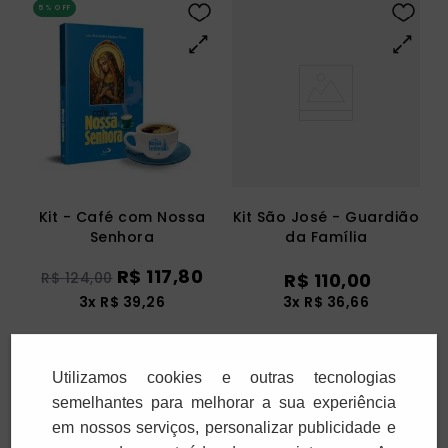
5%
OFF
Kit - Café com Nossa
Kit São José - Guardião
Senhora
da Família
R$
117
,
80
R$
124
,
00
R$
110
,
00
3
x
R$
39
,
26
3
x
R$
36
,
66
Adicionar
Adicionar
Utilizamos cookies e outras tecnologias
semelhantes para melhorar a sua experiência
em nossos serviços, personalizar publicidade e