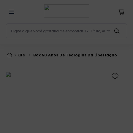
Digite o que você gostaria de encontrar. Ex: Título, Aut
Termos mais buscados
bíblia
1
º
Kits
Box 50 Anos De Teologias Da Libertação
liturgia
2
º
são miguel
3
º
terço
4
º
bíblia jerusalém
5
º
imagens
6
º
patristica
7
º
biblia pastoral
8
º