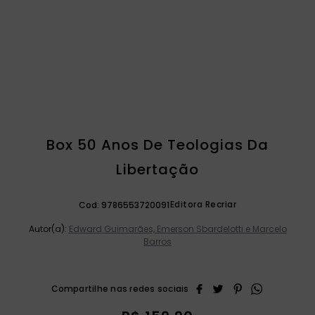
catequese
9
º
bíblia ave maria
10
º
Box 50 Anos De Teologias Da
Libertação
Editora Recriar
Cod:
9786553720091
Autor(a):
Edward Guimarães, Emerson Sbardelotti e Marcelo
Barros