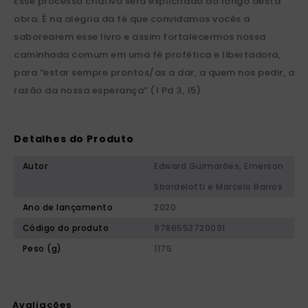
Esse processo criativo será explicitado ao longo desta
obra. É na alegria da fé que convidamos vocês a
saborearem esse livro e assim fortalecermos nossa
caminhada comum em uma fé profética e libertadora,
para “estar sempre prontos/as a dar, a quem nos pedir, a
razão da nossa esperança” (1 Pd 3, 15).
Detalhes do Produto
Autor
Edward Guimarães, Emerson
Sbardelotti e Marcelo Barros
Ano de lançamento
2020
Código do produto
9786553720091
Peso (g)
1175
Avaliações