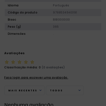
Idioma
Português
Código do produto
9788534940191
Bisac
BIB000000
Peso (g)
365
Dimensões
.
Avaliações
☆
☆
☆
☆
☆
Classificação média: 0
(0 avaliações)
Faça login para escrever uma avaliação.
MAIS RECENTES
TODOS
Nenhuma avaliação