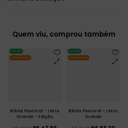
Quem viu, comprou também
30%
OFF
30%
OFF
LETRA GRANDE
LETRA GRANDE
Bíblia Pastoral - Letra
Bíblia Pastoral - Letra
Grande - Edição
Grande
Especial
R$
47
,
60
R$
53
,
20