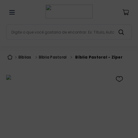
Digite o que você gostaria de encontrar. Ex: Título, Aut
Termos mais buscados
bíblia
1
º
Bíblias
Bíblia Pastoral
Bíblia Pastoral - Zíper
liturgia
2
º
são miguel
3
º
terço
4
º
bíblia jerusalém
5
º
imagens
6
º
patristica
7
º
biblia pastoral
8
º