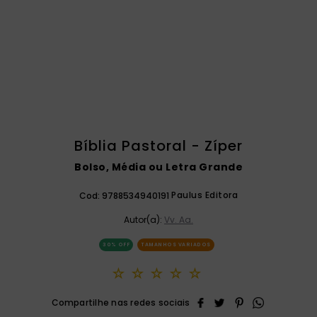
catequese
9
º
bíblia ave maria
10
º
Bíblia Pastoral - Zíper
Bolso, Média ou Letra Grande
Paulus Editora
Cod:
9788534940191
Autor(a):
Vv. Aa.
30%
OFF
TAMANHOS VARIADOS
☆
☆
☆
☆
☆