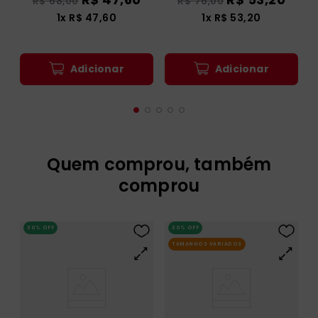
R$
68
,
00
R$
76
,
00
1
x
R$
47
,
60
1
x
R$
53
,
20
Adicionar
Adicionar
Quem comprou, também
comprou
30%
OFF
30%
OFF
TAMANHOS VARIADOS