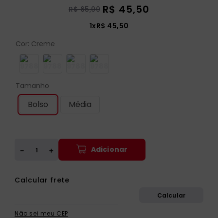
R$
45
,
50
R$
65
,
00
1
x
R$
45
,
50
Cor
:
Creme
Tamanho
Bolso
Média
Adicionar
＋
－
Não sei meu CEP