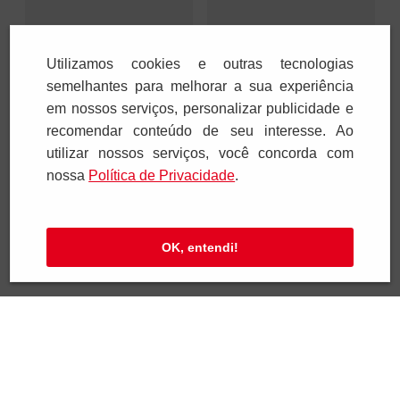
Utilizamos cookies e outras tecnologias
Bíblia Pastoral -
Bíblia Pastoral - Capa
semelhantes para melhorar a sua experiência
Catequese - Edição
Colorida
Especial
em nossos serviços, personalizar publicidade e
R$
31
,
50
R$
66
,
50
R$
45
,
00
R$
95
,
00
recomendar conteúdo de seu interesse. Ao
1
x
R$
31
,
50
2
x
R$
33
,
25
utilizar nossos serviços, você concorda com
nossa
Polí­tica de Privacidade
.
Adicionar
Adicionar
OK, entendi!
Receba novidades
Preencha seus dados e receba novidades em