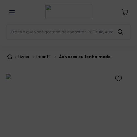
Digite o que você gostaria de encontrar. Ex: Título, Aut
Termos mais buscados
bíblia
1
º
Livros
Infantil
Às vezes eu tenho medo
liturgia
2
º
são miguel
3
º
terço
4
º
bíblia jerusalém
5
º
imagens
6
º
biblia pastoral
7
º
patristica
8
º