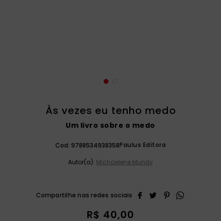
catequese
9
º
bíblia ave maria
10
º
Às vezes eu tenho medo
Um livro sobre o medo
Paulus Editora
Cod:
9788534938358
Autor(a):
Michaelene Mundy
R$
40
,
00