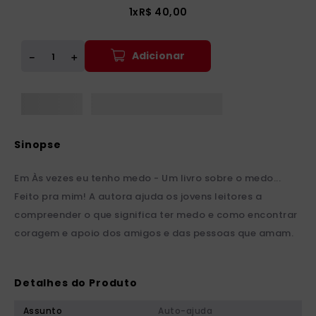
1
x
R$
40
,
00
Adicionar
＋
－
Em Às vezes eu tenho medo - Um livro sobre o medo...
Feito pra mim! A autora ajuda os jovens leitores a
compreender o que significa ter medo e como encontrar
coragem e apoio dos amigos e das pessoas que amam.
Detalhes do Produto
Assunto
Auto-ajuda