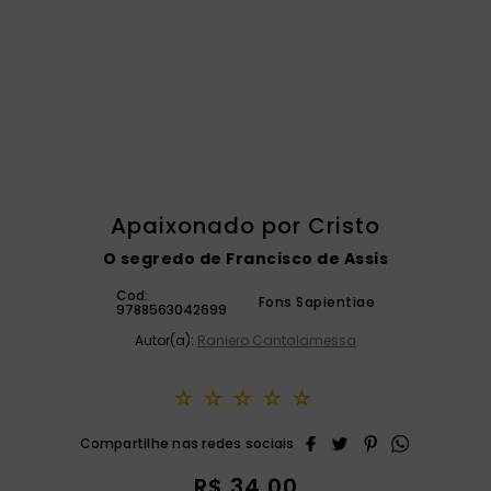
catequese
9
º
bíblia ave maria
10
º
Apaixonado por Cristo
O segredo de Francisco de Assis
Cod:
Fons Sapientiae
9788563042699
Autor(a):
Raniero Cantalamessa
☆
☆
☆
☆
☆
R$
34
,
00