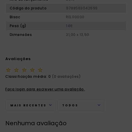
Código do produto
9788563042699
Bisac
REL110000
Peso (g)
146
Dimensões
21,00 x 13,50
Avaliações
☆
☆
☆
☆
☆
Classificação média: 0
(0 avaliações)
Faça login para escrever uma avaliação.
MAIS RECENTES
TODOS
Nenhuma avaliação