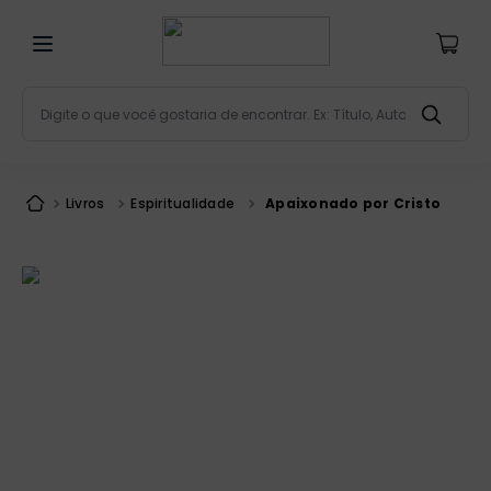
Digite o que você gostaria de encontrar. Ex: Título, Aut
Termos mais buscados
bíblia
1
º
Livros
Espiritualidade
Apaixonado por Cristo
liturgia
2
º
são miguel
3
º
terço
4
º
bíblia jerusalém
5
º
imagens
6
º
patristica
7
º
biblia pastoral
8
º