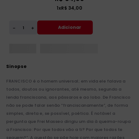
1
x
R$
34
,
00
Adicionar
＋
－
FRANCISCO é o homem universal; em vida ele falava a
todos, doutos ou ignorantes, até mesmo, segundo a
lenda franciscana, aos pássaros e ao lobo. De Francisco
não se pode falar senão “franciscanamente”, de forma
simples, direta e, se possível, poética. É notável a
pergunta que Frei Masseo dirigiu um dia à queima-roupa
a Francisco: Por que todos vão a ti? Por que todos te
seguem?”. A questão se põe hoje com maiores razões