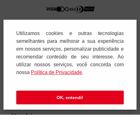
Segurança
Utilizamos cookies e outras tecnologias
semelhantes para melhorar a sua experiência
em nossos serviços, personalizar publicidade e
recomendar conteúdo de seu interesse. Ao
utilizar nossos serviços, você concorda com
nossa
Polí­tica de Privacidade
.
Paulus Editora pelo mundo:
Brasil
OK, entendi!
Atenção!
Para pagar as assinaturas utilize sempre as formas de
pagamento disponibilizadas pela PAULUS. Nunca efetue
depósito ou transferência bancária em nome de terceiros