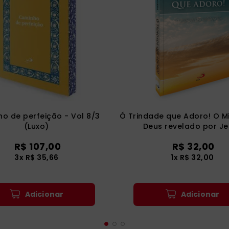
o de perfeição - Vol 8/3
Ó Trindade que Adoro! O Mi
(Luxo)
Deus revelado por Je
R$
107
,
00
R$
32
,
00
3
x
R$
35
,
66
1
x
R$
32
,
00
Adicionar
Adicionar