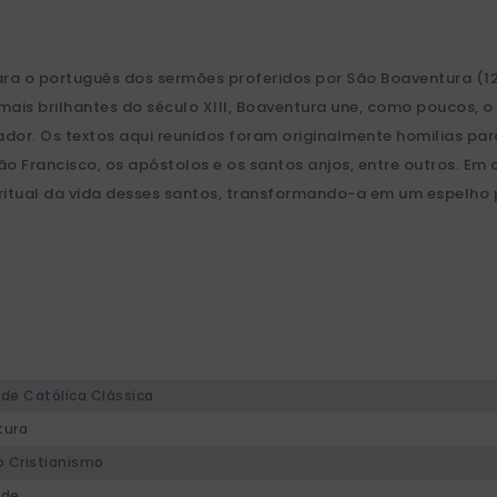
a o português dos sermões proferidos por São Boaventura (12
is brilhantes do século XIII, Boaventura une, como poucos, o r
ador. Os textos aqui reunidos foram originalmente homilias par
ão Francisco, os apóstolos e os santos anjos, entre outros. Em
iritual da vida desses santos, transformando-a em um espelho
ade Católica Clássica
tura
o Cristianismo
ade