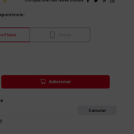
☆
sponíveis:
ro Físico
Ebook
0
Adicionar
EP