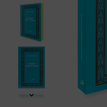
bíblia ave mar
10
º