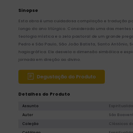
Esta obra é uma cuidadosa compilação e tradução par
longo do ano litúrgico. Considerado uma das mentes ma
teologia mística e o zelo pastoral de um grande preg
Pedro e São Paulo, São João Batista, Santo Antônio, S
hagiográfica. Ele desvela a dimensão simbólica e esp
jornada em direção ao divino.
Degustação do Produto
Detalhes do Produto
Assunto
Espiritualid
Autor
São Boaven
Coleção
Clássicos d
Catálogo
Espiritualid