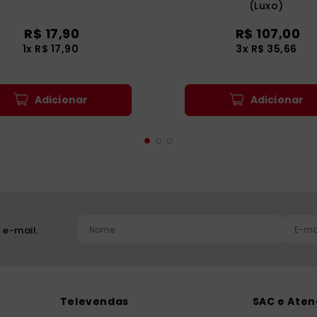
(Luxo)
R$
17
,
90
R$
107
,
00
1
x
R$
17
,
90
3
x
R$
35
,
66
Adicionar
Adicionar
 e-mail.
Televendas
SAC e Ate