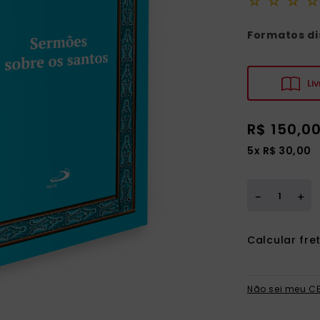
☆
☆
☆
☆
ia
Formatos di
Liv
R$
150
,
0
5
x
R$
30
,
00
＋
－
Não sei meu C