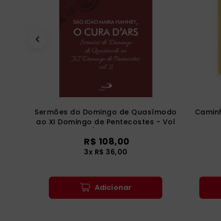
Sermões do Domingo de Quasímodo
Caminh
ao XI Domingo de Pentecostes - Vol
7/2 (Luxo)
R$
108
,
00
3
x
R$
36
,
00
Adicionar