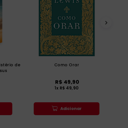
stério de
Como Orar
sus
R$
49
,
90
1
x
R$
49
,
90
Adicionar