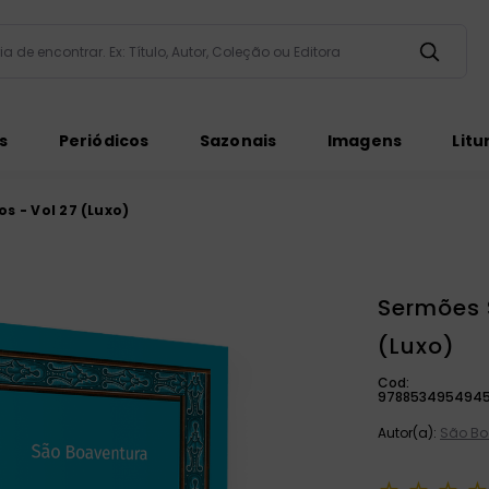
taria de encontrar. Ex: Título, Autor, Coleção ou Editora
ados
s
Periódicos
Sazonais
Imagens
Litu
s - Vol 27 (Luxo)
Sermões 
ém
(Luxo)
Cod:
978853495494
Autor(a):
São Bo