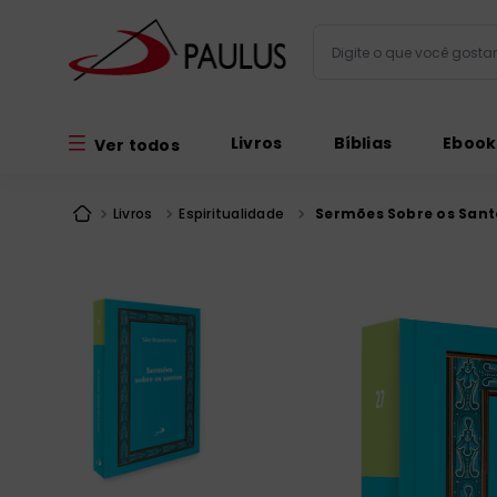
Digite o que você gos
Termos mais busc
Livros
Bíblias
Ebook
Ver todos
bíblia
1
º
liturgia
2
º
Livros
Espiritualidade
Sermões Sobre os Santo
são miguel
3
º
terço
4
º
bíblia jerusal
5
º
imagens
6
º
biblia pastoral
7
º
patristica
8
º
catequese
9
º