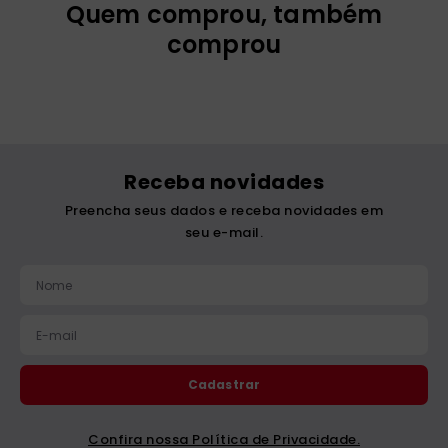
A Cidadania Digital
Sentir em Redes
R$
43
,
00
R$
75
,
00
1
x
R$
43
,
00
2
x
R$
37
,
50
Adicionar
Adicionar
Quem comprou, também
comprou