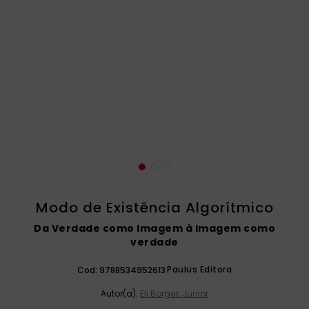
catequese
9
º
bíblia ave maria
10
º
Modo de Existência Algorítmico
Da Verdade como Imagem à Imagem como
verdade
Paulus Editora
Cod:
9788534952613
Autor(a):
Eli Borges Junior