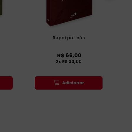
Rogai por nós
R$
66
,
00
2
x
R$
33
,
00
Adicionar