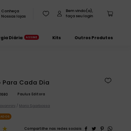
Conheça
Nossas lojas
rgia Diária
Kits
Outros Produtos
 Para Cada Dia
Paulus Editora
1680
iovannini
/
Mario Sgarbossa
IADOS
★