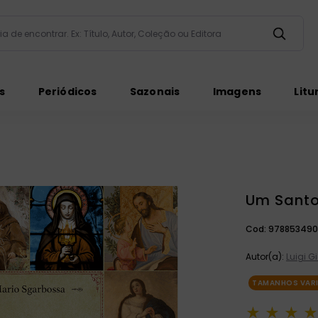
taria de encontrar. Ex: Título, Autor, Coleção ou Editora
ados
s
Periódicos
Sazonais
Imagens
Litu
Um Santo
ém
Cod:
978853490
Autor(a):
Luigi G
TAMANHOS VAR
★
★
★
★