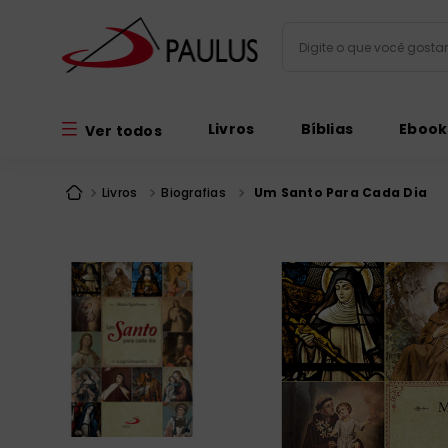
Digite o que você gos
Termos mais busc
Livros
Bíblias
Ebook
Ver todos
bíblia
1
º
liturgia
2
º
Livros
Biografias
Um Santo Para Cada Dia
são miguel
3
º
terço
4
º
bíblia jerusal
5
º
imagens
6
º
patristica
7
º
biblia pastoral
8
º
catequese
9
º