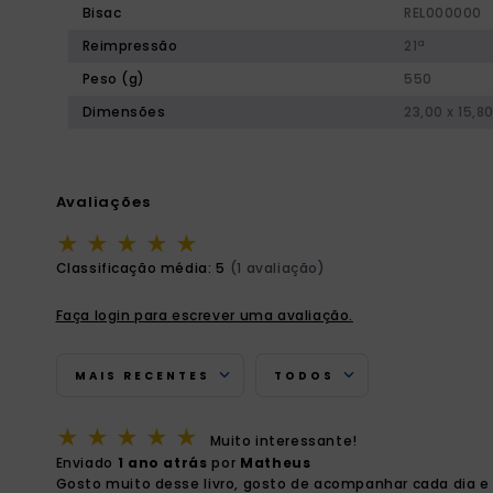
Bisac
REL000000
Reimpressão
21ª
Peso (g)
550
Dimensões
23,00 x 15,8
Avaliações
★
★
★
★
★
Classificação média: 5
(1 avaliação)
Faça login para escrever uma avaliação.
MAIS RECENTES
TODOS
★
★
★
★
★
Muito interessante!
Enviado
1 ano atrás
por
Matheus
Gosto muito desse livro, gosto de acompanhar cada dia e l