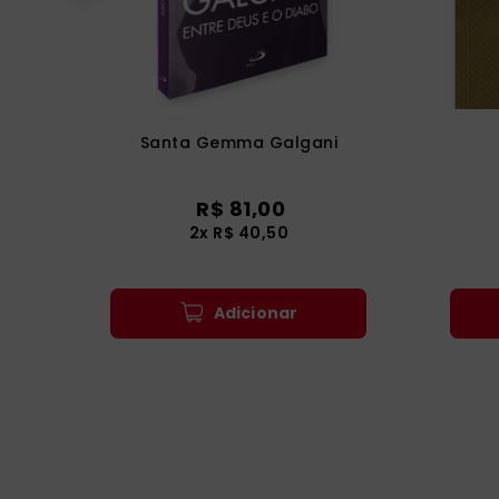
Santa Gemma Galgani
R$
81
,
00
2
x
R$
40
,
50
Adicionar