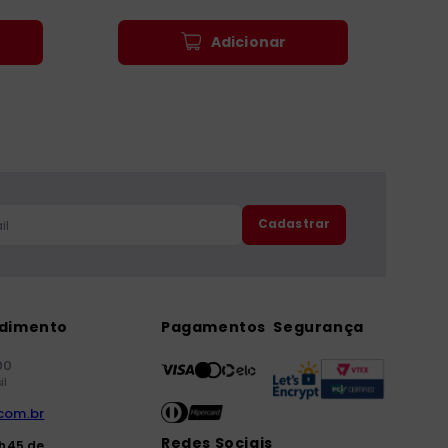
Adicionar
Cadastrar
ndimento
Pagamentos
Segurança
00
il
com.br
Redes Sociais
7h45 de