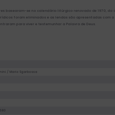
tores basearam-se no calendário litúrgico renovado de 1970, d
erídicos foram eliminados e as lendas são apresentadas com a d
ontraram para viver e testemunhar a Palavra de Deus.
nini / Mario Sgarbossa
680