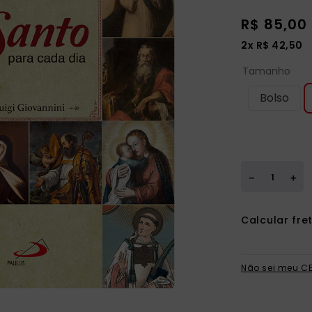
ia
R$
85
,
00
2
x
R$
42
,
50
Tamanho
Bolso
＋
－
Não sei meu C