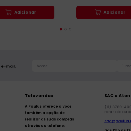
Adicionar
Adicionar
 e-mail.
Televendas
SAC e Ate
A Paulus oferece a você
(11) 3789-40
Para todo o Bras
também a opção de
realizar as suas compras
sac@paulus.
através do telefone:
Das 08h às 1