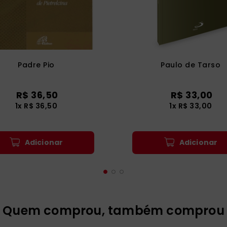
Padre Pio
Paulo de Tarso
R$
36
,
50
R$
33
,
00
1
x
R$
36
,
50
1
x
R$
33
,
00
Adicionar
Adicionar
Quem comprou, também comprou