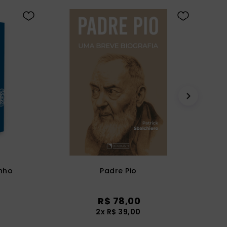
nho
Padre Pio
R$
78
,
00
2
x
R$
39
,
00