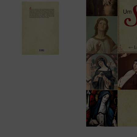
bíblia ave mar
10
º