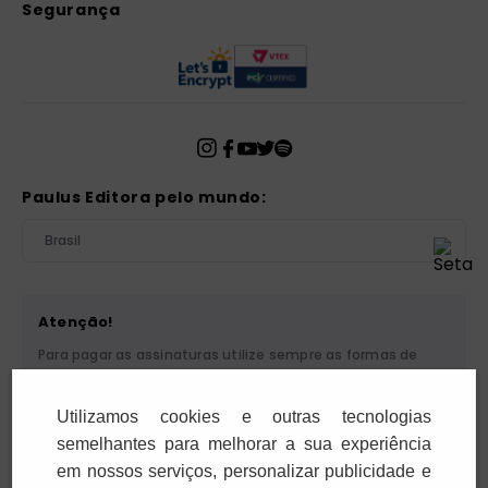
Segurança
Paulus Editora pelo mundo:
Brasil
Atenção!
Para pagar as assinaturas utilize sempre as formas de
pagamento disponibilizadas pela PAULUS. Nunca efetue
depósito ou transferência bancária em nome de terceiros
Utilizamos cookies e outras tecnologias
ou de pessoa física. Se você receber algum tipo de
cobrança suspeita, entre em contato conosco pelo
semelhantes para melhorar a sua experiência
telefone (11) 5087-3600 ou pelo e-mail
em nossos serviços, personalizar publicidade e
cobranca@paulus.com.br
.