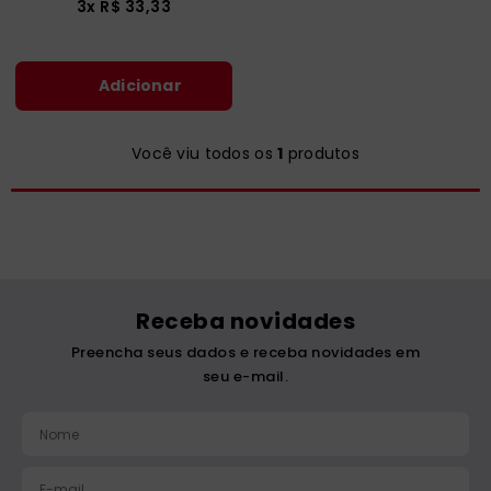
3
x
R$
33
,
33
catequese
9
º
bíblia ave maria
10
º
Adicionar
Você viu todos os
1
produtos
Receba novidades
Preencha seus dados e receba novidades em
seu e-mail.