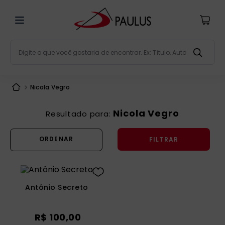
Digite o que você gostaria de encontrar. Ex: Título, Aut
Termos mais buscados
Nicola Vegro
bíblia
1
º
liturgia
2
º
Nicola Vegro
são miguel
3
º
FILTRAR
terço
4
º
bíblia jerusalém
5
º
imagens
6
º
Antônio Secreto
patristica
7
º
biblia pastoral
8
º
R$
100
,
00