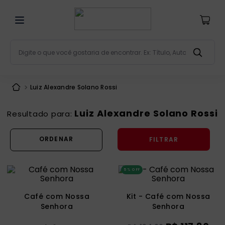
Digite o que você gostaria de encontrar. Ex: Título, Aut
Termos mais buscados
Luiz Alexandre Solano Rossi
bíblia
1
º
liturgia
2
º
Luiz Alexandre Solano Rossi
são miguel
3
º
FILTRAR
terço
4
º
bíblia jerusalém
5
º
5%
OFF
imagens
6
º
patristica
7
º
Café com Nossa
Kit - Café com Nossa
Senhora
Senhora
biblia pastoral
8
º