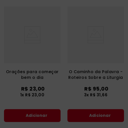
Orações para começar
O Caminho da Palavra -
bem o dia
Roteiros Sobre a Liturgia
da Palavra dos
R$
23
,
00
R$
95
,
00
Domingos e Solenidades
- Ano C
1
x
R$
23
,
00
3
x
R$
31
,
66
Adicionar
Adicionar