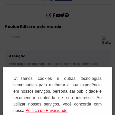
Paulus Editora pelo mundo:
Brasil
Atenção!
Para pagar as assinaturas utilize sempre as formas de
pagamento disponibilizadas pela PAULUS. Nunca efetue
depósito ou transferência bancária em nome de terceiros
Utilizamos cookies e outras tecnologias
ou de pessoa física. Se você receber algum tipo de
cobrança suspeita, entre em contato conosco pelo
semelhantes para melhorar a sua experiência
telefone (11) 5087-3600 ou pelo e-mail
em nossos serviços, personalizar publicidade e
cobranca@paulus.com.br
.
recomendar conteúdo de seu interesse. Ao
utilizar nossos serviços, você concorda com
nossa
Polí­tica de Privacidade
.