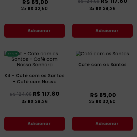
R$
117
,
80
R$
65
,
00
R$
124
,
00
catequese
9
º
2
x
R$
32
,
50
3
x
R$
39
,
26
bíblia ave maria
10
º
Adicionar
Adicionar
5%
OFF
Café com os Santos
Kit - Café com os Santos
+ Café com Nossa
Senhora
R$
117
,
80
R$
124
,
00
R$
65
,
00
3
x
R$
39
,
26
2
x
R$
32
,
50
Adicionar
Adicionar