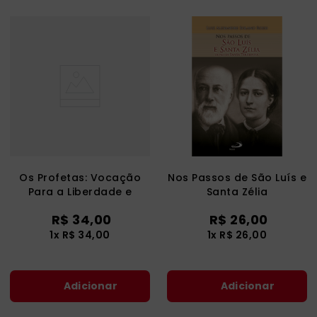
Os Profetas: Vocação
Nos Passos de São Luís e
Para a Liberdade e
Santa Zélia
Solidariedade
R$
34
,
00
R$
26
,
00
1
x
R$
34
,
00
1
x
R$
26
,
00
Adicionar
Adicionar