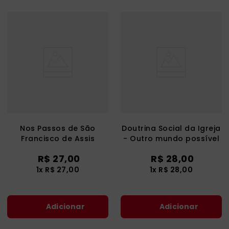
Nos Passos de São
Doutrina Social da Igreja
Francisco de Assis
- Outro mundo possível
R$
27
,
00
R$
28
,
00
1
x
R$
27
,
00
1
x
R$
28
,
00
Adicionar
Adicionar