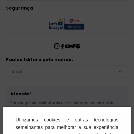
Segurança
Paulus Editora pelo mundo:
Brasil
Atenção!
Para pagar as assinaturas utilize sempre as formas de
pagamento disponibilizadas pela PAULUS. Nunca efetue
depósito ou transferência bancária em nome de terceiros
Utilizamos cookies e outras tecnologias
ou de pessoa física. Se você receber algum tipo de
cobrança suspeita, entre em contato conosco pelo
semelhantes para melhorar a sua experiência
telefone (11) 5087-3600 ou pelo e-mail