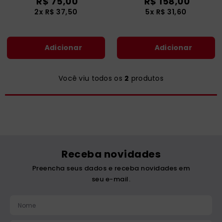
R$
75
,
00
R$
158
,
00
catequese
9
º
2
x
R$
37
,
50
5
x
R$
31
,
60
bíblia ave maria
10
º
Adicionar
Adicionar
Você viu todos os
2
produtos
Receba novidades
Preencha seus dados e receba novidades em
seu e-mail.