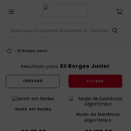
Digite o que você gostaria de encontrar. Ex: Título, Aut
Termos mais buscados
Eli Borges Junior
bíblia
1
º
liturgia
2
º
Eli Borges Junior
são miguel
3
º
FILTRAR
terço
4
º
bíblia jerusalém
5
º
imagens
6
º
Sentir em Redes
patristica
7
º
Modo de Existência
Algorítmico
biblia pastoral
8
º